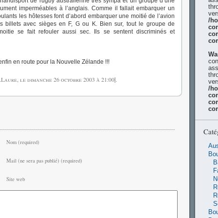
e handisport de rugby australienne très sympa et un groupe d’une
thr
ument imperméables à l’anglais. Comme il fallait embarquer un
ver
oulants les hôtesses font d’abord embarquer une moitié de l’avion
/h
 billets avec sièges en F, G ou K. Bien sur, tout le groupe de
con
itie se fait refouler aussi sec. Ils se sentent discriminés et
co
co
Wa
con
enfin en route pour la Nouvelle Zélande !!!
ass
thr
ALaure, le
dimanche 26 octobre 2003
à 21:00
|
.
ver
/h
con
co
co
Caté
Nom (required)
Aus
Bo
Mail (ne sera pas publié) (required)
B
F
N
Site web
R
R
S
Bou