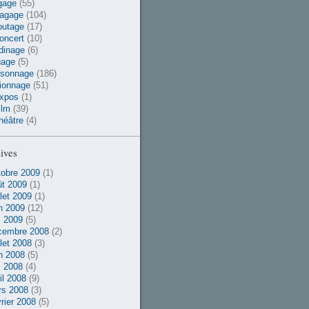
gage
(55)
vagage
(104)
outage
(17)
oncert
(10)
dinage
(6)
uage
(5)
rsonnage
(186)
ionnage
(51)
xpos
(1)
ilm
(39)
héâtre
(4)
ives
obre 2009
(1)
t 2009
(1)
llet 2009
(1)
n 2009
(12)
 2009
(5)
cembre 2008
(2)
llet 2008
(3)
n 2008
(5)
 2008
(4)
il 2008
(9)
rs 2008
(3)
rier 2008
(5)