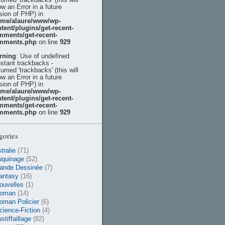
ow an Error in a future
sion of PHP) in
ome/alaure/www/wp-
tent/plugins/get-recent-
mments/get-recent-
mments.php
on line
929
rning
: Use of undefined
stant trackbacks -
umed 'trackbacks' (this will
ow an Error in a future
sion of PHP) in
ome/alaure/www/wp-
tent/plugins/get-recent-
mments/get-recent-
mments.php
on line
929
gories
tralie
(71)
uquinage
(52)
ande Dessinée
(7)
antasy
(16)
ouvelles
(1)
oman
(14)
oman Policier
(6)
cience-Fiction
(4)
stiffaillage
(82)