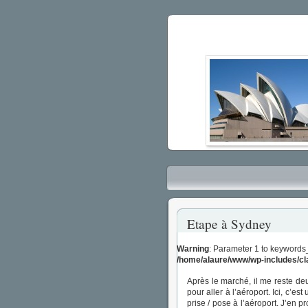
Etape à Sydney
Warning
: Parameter 1 to keywords
/home/alaure/www/wp-includes/c
Après le marché, il me reste de
pour aller à l’aéroport. Ici, c’es
prise / pose à l’aéroport. J’en p