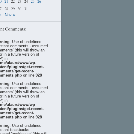
0
21
22
23
24
25
26
7
28
29
30
31
p
Nov »
nt Comments:
rning
: Use of undefined
stant comments - assumed
mments' (this will throw an
or in a future version of
) in
ome/alaure/www/wp-
tent/plugins/get-recent-
mments/get-recent-
mments.php
on line
928
rning
: Use of undefined
stant comments - assumed
mments' (this will throw an
or in a future version of
) in
ome/alaure/www/wp-
tent/plugins/get-recent-
mments/get-recent-
mments.php
on line
928
rning
: Use of undefined
stant trackbacks -
umed 'trackbacks' (this will