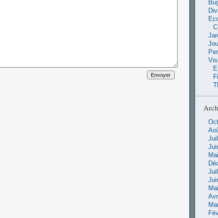
Bu
Di
Ec
C
Jar
Jo
Pe
Vis
E
F
T
Arch
Oct
Aoû
Jui
Jui
Mai
Dé
Jui
Jui
Mai
Avr
Ma
Fév