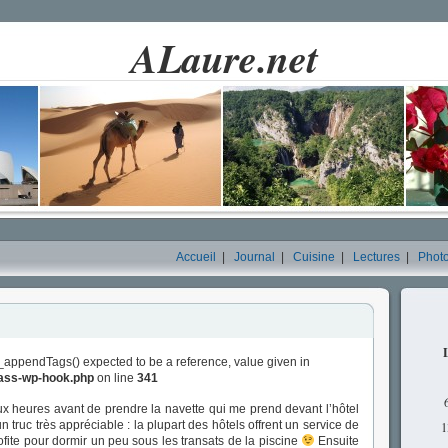
ALaure.net
Accueil
|
Journal
|
Cuisine
|
Lectures
|
Phot
_appendTags() expected to be a reference, value given in
lass-wp-hook.php
on line
341
ux heures avant de prendre la navette qui me prend devant l’hôtel
t un truc très appréciable : la plupart des hôtels offrent un service de
1
rofite pour dormir un peu sous les transats de la piscine
Ensuite