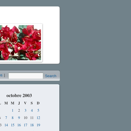
os
|
Search
octobre 2003
L
M
M
J
V
S
D
1
2
3
4
5
6
7
8
9
10
11
12
3
14
15
16
17
18
19