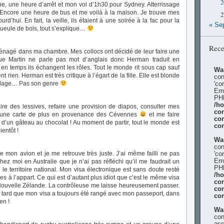
2
ne, une heure d’arrêt et mon vol d’1h30 pour Sydney. Atterrissage
Encore une heure de bus et me voilà à la maison. Je trouve mes
2
rd’hui. En fait, la veille, ils étaient à une soirée à la fac pour la
« Se
 gueule de bois, tout s’explique…
Rece
nagé dans ma chambre. Mes collocs ont décidé de leur faire une
que Martin ne parle pas mot d’anglais donc Herman traduit en
 en temps ils échangent les rôles. Tout le monde rit sous cap sauf
Wa
rien. Herman est très critique à l’égart de la fille. Elle est blonde
con
uillage… Pas son genre
'co
Err
PHP
/h
aire des lessives, refaire une provision de diapos, consulter mes
con
r (une carte de plus en provenance des Cévennes
et me faire
co
d’un gâteau au chocolat ! Au moment de partir, tout le monde est
co
ientôt !
Wa
con
e mon avion et je me retrouve très juste. J’ai même failli ne pas
'co
Err
chez moi en Australie que je n’ai pas réfléchi qu’il me faudrait un
PHP
le territoire national. Mon visa électronique est sans doute resté
/h
s à l’appart. Ce qui est d’autant plus idiot que c’est le même visa
con
 Nouvelle Zélande. La contrôleuse me laisse heureusement passer.
co
 tard que mon visa a toujours été rangé avec mon passeport, dans
co
en !
Wa
con
ass