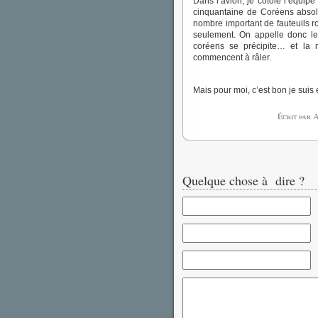
Dans l’avion, je côtoie l’équip
cinquantaine de Coréens absol
nombre important de fauteuils r
seulement. On appelle donc les
coréens se précipite… et la mo
commencent à râler.
Mais pour moi, c’est bon je suis 
Écrit par 
Quelque chose à dire ?