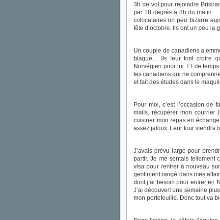
3h de vol pour rejoindre Brisba
par 18 degrés à 8h du matin… 
colocataires un peu bizarre aujou
fête d’octobre. Ils ont un peu la
Un couple de canadiens a emmé
blague… Ils leur font croire 
Norvégien pour lui. Et de temps
les canadiens qui ne comprennent 
et fait des études dans le maq
Pour moi, c’est l’occasion de f
mails, récupérer mon courrie
cuisiner mon repas en échange 
assez jaloux. Leur tour viendra b
J’avais prévu large pour prendr
partir. Je me sentais tellement 
visa pour rentrer à nouveau sur 
gentiment rangé dans mes affaire
dont j’ai besoin pour entrer en
J’ai découvert une semaine plus
mon portefeuille. Donc tout va bi