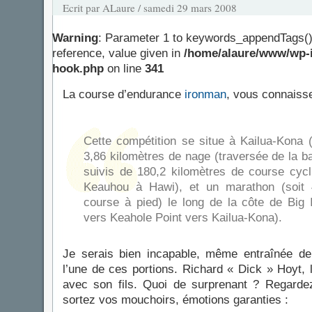
Ecrit par ALaure / samedi 29 mars 2008
Warning
: Parameter 1 to keywords_appendTags()
reference, value given in
/home/alaure/www/wp-i
hook.php
on line
341
La course d’endurance
ironman
, vous connaiss
Cette compétition se situe à Kailua-Kona (
3,86 kilomètres de nage (traversée de la b
suivis de 180,2 kilomètres de course cycli
Keauhou à Hawi), et un marathon (soit 
course à pied) le long de la côte de Big
vers Keahole Point vers Kailua-Kona).
Je serais bien incapable, même entraînée de 
l’une de ces portions. Richard « Dick » Hoyt, lu
avec son fils. Quoi de surprenant ? Regarde
sortez vos mouchoirs, émotions garanties :