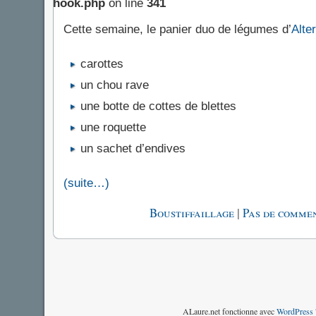
hook.php
on line
341
Cette semaine, le panier duo de légumes d’
Alte
carottes
un chou rave
une botte de cottes de blettes
une roquette
un sachet d’endives
(suite…)
|
Boustiffaillage
Pas de commen
ALaure.net fonctionne avec
WordPress 