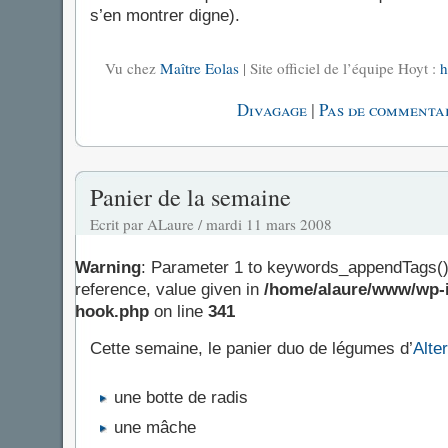
s’en montrer digne).
Vu chez
Maître Eolas
| Site officiel de l’équipe Hoyt :
h
|
Divagage
Pas de commentai
Panier de la semaine
Ecrit par ALaure / mardi 11 mars 2008
Warning
: Parameter 1 to keywords_appendTags()
reference, value given in
/home/alaure/www/wp-i
hook.php
on line
341
Cette semaine, le panier duo de légumes d’
Alte
une botte de radis
une mâche