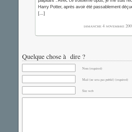
palpitant*. Avec ce troisième opus, je me suis ré
Harry Potter, après avoir été passablement déçu
[…]
dimanche 4 novembre 200
Quelque chose à dire ?
Nom (required)
Mail (ne sera pas publié) (required)
Site web