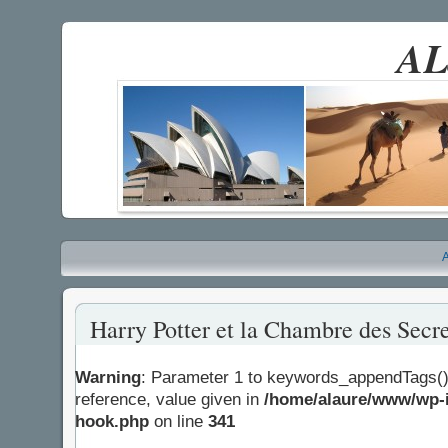
AL
A
Harry Potter et la Chambre des Secre
Warning
: Parameter 1 to keywords_appendTags()
reference, value given in
/home/alaure/www/wp-i
hook.php
on line
341