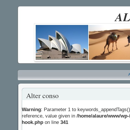
AL
A
Alter conso
Warning
: Parameter 1 to keywords_appendTags()
reference, value given in
/home/alaure/www/wp-i
hook.php
on line
341