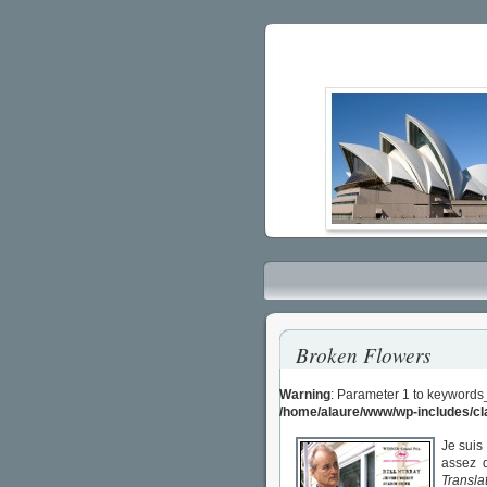
Broken Flowers
Warning
: Parameter 1 to keywords
/home/alaure/www/wp-includes/c
Je suis 
assez 
Transla