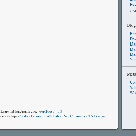
Fév
» Af
Blog
Ben
Dav
Man
Ma
Mis
Ye
Mét
Co
Val
Wo
Laure.net fonctionne avec
WordPress 7.0.3
cence de type
Creative Commons Attribution-NonCommercial 2.5 License
.