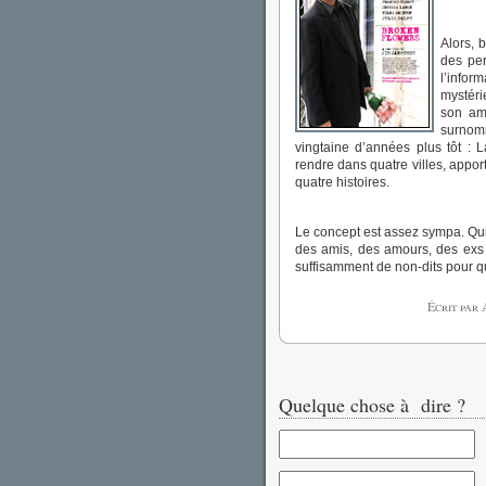
Alors, 
des per
l’infor
mystéri
son am
surnomm
vingtaine d’années plus tôt : L
rendre dans quatre villes, appor
quatre histoires.
Le concept est assez sympa. Qu
des amis, des amours, des exs ?
suffisamment de non-dits pour qu
Écrit par
Quelque chose à dire ?