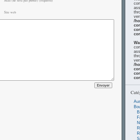
Mail (ne sera pas publié) (required)
con
ass
thr
Site web
ver
/h
con
co
co
Wa
con
ass
thr
ver
/h
con
co
co
Caté
Aus
Bo
B
F
N
R
R
S