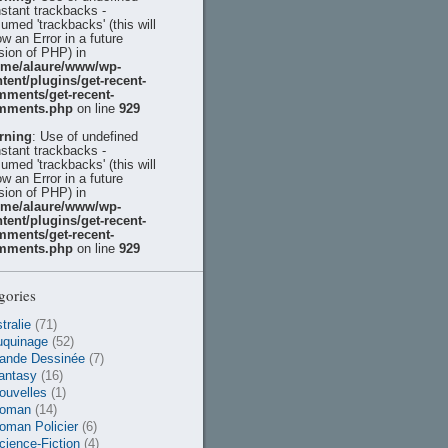
stant trackbacks -
umed 'trackbacks' (this will
ow an Error in a future
sion of PHP) in
ome/alaure/www/wp-
tent/plugins/get-recent-
mments/get-recent-
mments.php
on line
929
rning
: Use of undefined
stant trackbacks -
umed 'trackbacks' (this will
ow an Error in a future
sion of PHP) in
ome/alaure/www/wp-
tent/plugins/get-recent-
mments/get-recent-
mments.php
on line
929
gories
tralie
(71)
uquinage
(52)
ande Dessinée
(7)
antasy
(16)
ouvelles
(1)
oman
(14)
oman Policier
(6)
cience-Fiction
(4)