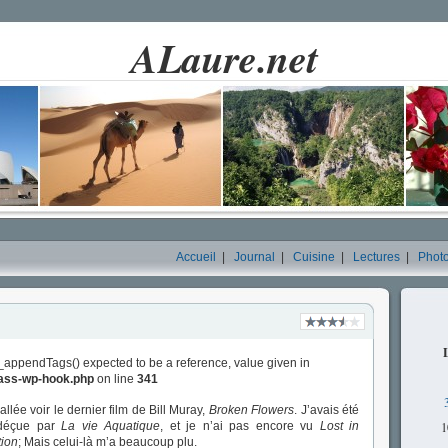
ALaure.net
Accueil
|
Journal
|
Cuisine
|
Lectures
|
Phot
_appendTags() expected to be a reference, value given in
lass-wp-hook.php
on line
341
allée voir le dernier film de Bill Muray,
Broken Flowers
. J’avais été
déçue par
La vie Aquatique
, et je n’ai pas encore vu
Lost in
1
tion
; Mais celui-là m’a beaucoup plu.