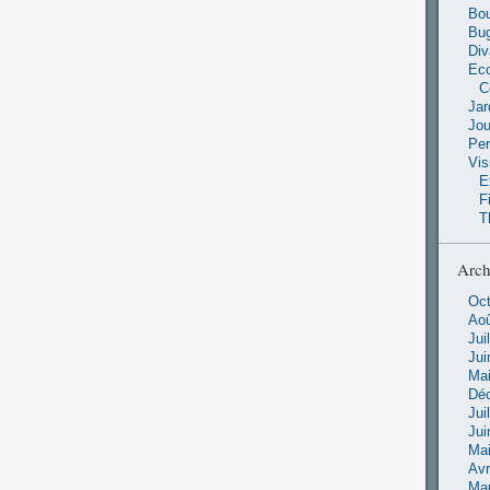
Bou
Bu
Di
Ec
C
Jar
Jo
Pe
Vis
E
F
T
Arch
Oct
Aoû
Jui
Jui
Mai
Dé
Jui
Jui
Mai
Avr
Ma