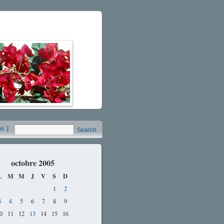
os
|
Search
octobre 2005
L
M
M
J
V
S
D
1
2
3
4
5
6
7
8
9
0
11
12
13
14
15
16