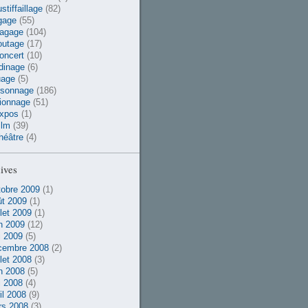
stiffaillage
(82)
gage
(55)
vagage
(104)
outage
(17)
oncert
(10)
dinage
(6)
uage
(5)
rsonnage
(186)
ionnage
(51)
xpos
(1)
ilm
(39)
héâtre
(4)
ives
obre 2009
(1)
t 2009
(1)
llet 2009
(1)
n 2009
(12)
 2009
(5)
cembre 2008
(2)
llet 2008
(3)
n 2008
(5)
 2008
(4)
il 2008
(9)
rs 2008
(3)