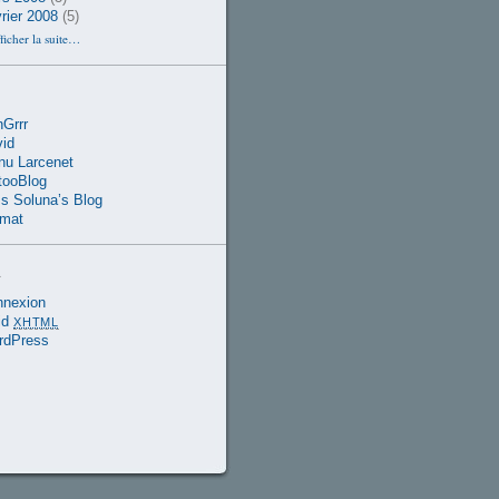
rier 2008
(5)
ficher la suite…
Grrr
id
u Larcenet
tooBlog
s Soluna’s Blog
rmat
a
nnexion
id
XHTML
rdPress