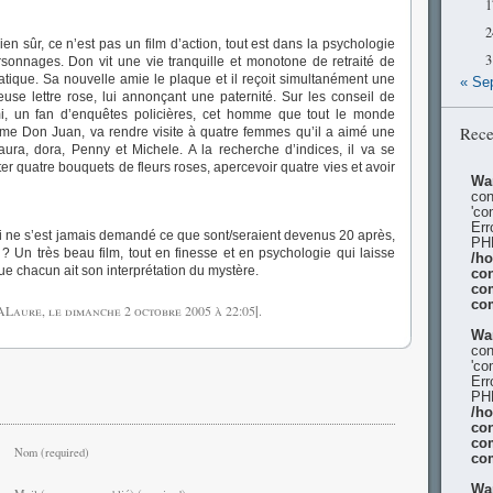
1
2
bien sûr, ce n’est pas un film d’action, tout est dans la psychologie
3
sonnages. Don vit une vie tranquille et monotone de retraité de
matique. Sa nouvelle amie le plaque et il reçoit simultanément une
« Se
euse lettre rose, lui annonçant une paternité. Sur les conseil de
i, un fan d’enquêtes policières, cet homme que tout le monde
Rece
e Don Juan, va rendre visite à quatre femmes qu’il a aimé une
aura, dora, Penny et Michele. A la recherche d’indices, il va se
ter quatre bouquets de fleurs roses, apercevoir quatre vies et avoir
Wa
con
'co
Err
i ne s’est jamais demandé ce que sont/seraient devenus 20 après,
PHP
 Un très beau film, tout en finesse et en psychologie qui laisse
/h
e chacun ait son interprétation du mystère.
con
co
co
 ALaure, le
dimanche 2 octobre 2005
à 22:05
|
.
Wa
con
'co
Err
PHP
/h
con
co
Nom (required)
co
Wa