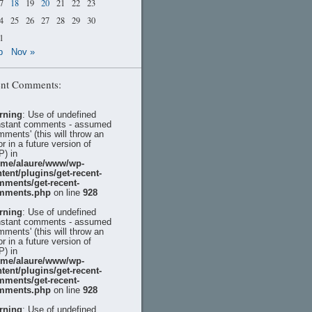
7
18
19
20
21
22
23
4
25
26
27
28
29
30
1
p
Nov »
nt Comments:
rning
: Use of undefined
stant comments - assumed
mments' (this will throw an
or in a future version of
) in
ome/alaure/www/wp-
tent/plugins/get-recent-
mments/get-recent-
mments.php
on line
928
rning
: Use of undefined
stant comments - assumed
mments' (this will throw an
or in a future version of
) in
ome/alaure/www/wp-
tent/plugins/get-recent-
mments/get-recent-
mments.php
on line
928
rning
: Use of undefined