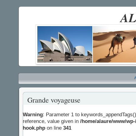
AL
A
Grande voyageuse
Warning
: Parameter 1 to keywords_appendTags()
reference, value given in
/home/alaure/www/wp-i
hook.php
on line
341