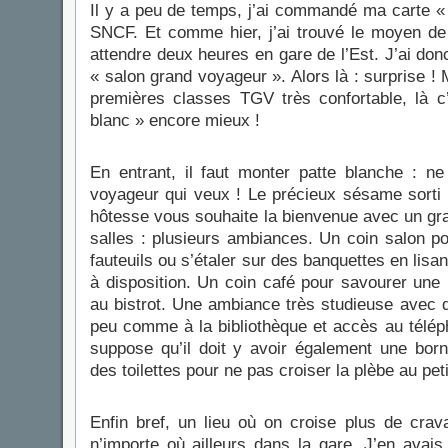
Il y a peu de temps, j’ai commandé ma carte «
SNCF. Et comme hier, j’ai trouvé le moyen de r
attendre deux heures en gare de l’Est. J’ai donc
« salon grand voyageur ». Alors là : surprise ! 
premières classes TGV très confortable, là c
blanc » encore mieux !
En entrant, il faut monter patte blanche : n
voyageur qui veux ! Le précieux sésame sorti 
hôtesse vous souhaite la bienvenue avec un gra
salles : plusieurs ambiances. Un coin salon p
fauteuils ou s’étaler sur des banquettes en lisa
à disposition. Un coin café pour savourer un
au bistrot. Une ambiance très studieuse avec d
peu comme à la bibliothèque et accès au téléph
suppose qu’il doit y avoir également une borne
des toilettes pour ne pas croiser la plèbe au peti
Enfin bref, un lieu où on croise plus de crava
n’importe où ailleurs dans la gare. J’en ava