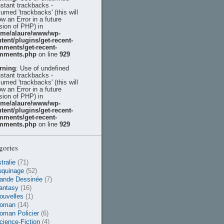
stant trackbacks -
umed 'trackbacks' (this will
ow an Error in a future
sion of PHP) in
ome/alaure/www/wp-
tent/plugins/get-recent-
mments/get-recent-
mments.php
on line
929
rning
: Use of undefined
stant trackbacks -
umed 'trackbacks' (this will
ow an Error in a future
sion of PHP) in
ome/alaure/www/wp-
tent/plugins/get-recent-
mments/get-recent-
mments.php
on line
929
gories
tralie
(71)
uquinage
(52)
ande Dessinée
(7)
antasy
(16)
ouvelles
(1)
oman
(14)
oman Policier
(6)
cience-Fiction
(4)