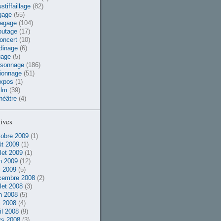
stiffaillage
(82)
gage
(55)
vagage
(104)
outage
(17)
oncert
(10)
dinage
(6)
uage
(5)
rsonnage
(186)
ionnage
(51)
xpos
(1)
ilm
(39)
héâtre
(4)
ives
obre 2009
(1)
t 2009
(1)
llet 2009
(1)
n 2009
(12)
 2009
(5)
cembre 2008
(2)
llet 2008
(3)
n 2008
(5)
 2008
(4)
il 2008
(9)
rs 2008
(3)