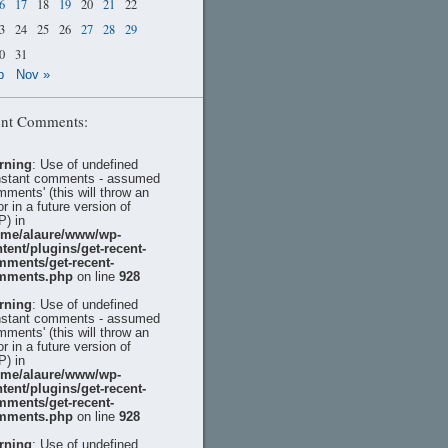
6
17
18
19
20
21
22
3
24
25
26
27
28
29
0
31
p
Nov »
nt Comments:
rning
: Use of undefined
stant comments - assumed
mments' (this will throw an
or in a future version of
) in
ome/alaure/www/wp-
tent/plugins/get-recent-
mments/get-recent-
mments.php
on line
928
rning
: Use of undefined
stant comments - assumed
mments' (this will throw an
or in a future version of
) in
ome/alaure/www/wp-
tent/plugins/get-recent-
mments/get-recent-
mments.php
on line
928
rning
: Use of undefined