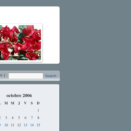
os
|
Search
octobre 2006
L
M
M
J
V
S
D
1
2
3
4
5
6
7
8
9
10
11
12
13
14
15