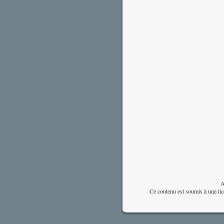
A
Ce contenu est soumis à une li