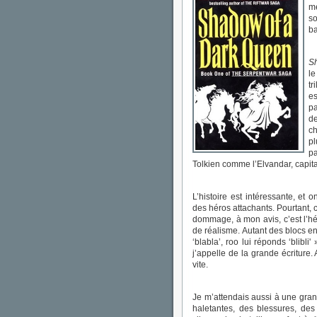
mè
s
ba
S
l
tr
es
p
d
ch
pl
pa
Tolkien comme l’Elvandar, capita
L’histoire est intéressante, e
des héros attachants. Pourtant, cô
dommage, à mon avis, c’est l’hé
de réalisme. Autant des blocs enti
‘blabla’, roo lui réponds ‘blibl
j’appelle de la grande écriture.
vite.
Je m’attendais aussi à une grand
haletantes, des blessures, des