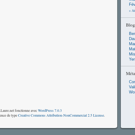
Fév
» Af
Blog
Ben
Dav
Man
Ma
Mis
Ye
Mét
Co
Val
Wo
Laure.net fonctionne avec
WordPress 7.0.3
cence de type
Creative Commons Attribution-NonCommercial 2.5 License
.