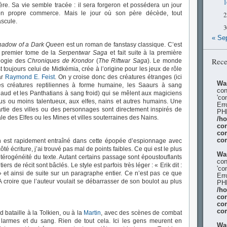
1
re. Sa vie semble tracée : il sera forgeron et possédera un jour
on propre commerce. Mais le jour où son père décède, tout
2
scule.
3
« Se
hadow of a Dark Queen
est un roman de fanstasy classique. C’est
e premier tome de la
Serpentwar Saga
et fait suite à la première
Rece
ilogie des
Chroniques de Krondor
(
The Riftwar Saga
). Le monde
t toujours celui de Midkémia, crée à l’origine pour les jeux de rôle
ar
Raymond E. Feist
. On y croise donc des créatures étranges (ici
Wa
es créatures reptiliennes à forme humaine, les Saaurs à sang
con
aud et les Panthatians à sang froid) qui se mêlent aux magiciens
'co
us ou moins talentueux, aux elfes, nains et autres humains. Une
Err
rtie des villes ou des personnages sont directement inspirés de
PHP
le des Elfes ou les Mines et villes souterraines des Nains.
/h
con
co
co
t on est rapidement entraîné dans cette épopée d’espionnage avec
té écriture, j’ai trouvé pas mal de points faibles. Ce qui est le plus
Wa
térogénéité du texte. Autant certains passage sont époustouflants
con
ers de récit sont bâclés. Le style est parfois très léger : « Erik dit :
'co
i' » et ainsi de suite sur un paragraphe entier. Ce n’est pas ce que
Err
 A croire que l’auteur voulait se débarrasser de son boulot au plus
PHP
/h
con
co
co
 bataille à la Tolkien, ou à la
Martin
, avec des scènes de combat
 larmes et du sang. Rien de tout cela. Ici les gens meurent en
Wa