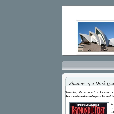
Shadow of a Dark Qu
Warning
: Parameter 1 to keywords
/home/alaure/www/wp-includes/c
A 
bo
vi