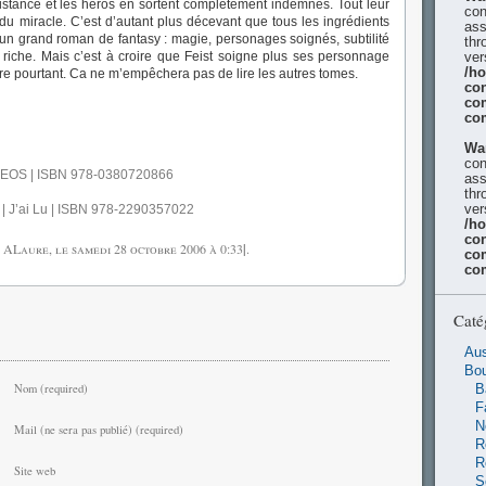
 distance et les héros en sortent complètement indemnes. Tout leur
con
du miracle. C’est d’autant plus décevant que tous les ingrédients
ass
a un grand roman de fantasy : magie, personages soignés, subtilité
thr
riche. Mais c’est à croire que Feist soigne plus ses personnage
ver
/h
ire pourtant. Ca ne m’empêchera pas de lire les autres tomes.
con
co
co
Wa
con
 EOS | ISBN 978-0380720866
ass
thr
ver
| J’ai Lu | ISBN 978-2290357022
/h
con
r ALaure, le
samedi 28 octobre 2006
à 0:33
|
.
co
co
Caté
Aus
Bo
Nom (required)
B
F
N
Mail (ne sera pas publié) (required)
R
R
Site web
S