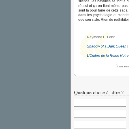
silence, les batailles se font à
réussi et ça en tient même pas 
sont là pour faire de cette sag
dans les psychologie et monde 
que son style. Rien de rédhibito
Raymond E. Feist
Shadow of a Dark Queen
|
L’Ombre de la Reine Noire
Écrit pa
Quelque chose à dire ?