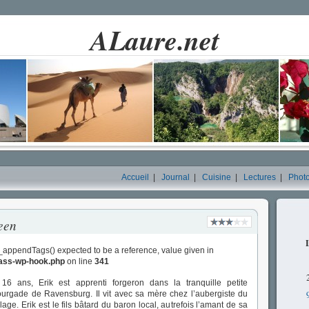
ALaure.net
Accueil
|
Journal
|
Cuisine
|
Lectures
|
Phot
een
_appendTags() expected to be a reference, value given in
lass-wp-hook.php
on line
341
16 ans, Erik est apprenti forgeron dans la tranquille petite
urgade de Ravensburg. Il vit avec sa mère chez l’aubergiste du
llage. Erik est le fils bâtard du baron local, autrefois l’amant de sa