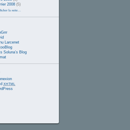
rier 2008
(5)
ficher la suite…
Grrr
id
u Larcenet
tooBlog
s Soluna’s Blog
rmat
a
nnexion
id
XHTML
rdPress