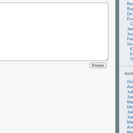
Bou
Bu
Di
Ec
C
Jar
Jo
Pe
Vis
E
F
T
Arch
Oct
Aoû
Jui
Jui
Mai
Dé
Jui
Jui
Mai
Avr
Ma