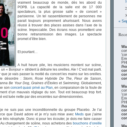
1
vraiment beaucoup de monde, dès les abord du
POPB. La capacité de la salle est de 17 000
2
spectateurs, la plus grosse salle « de concert »
3
parisienne. Un tel rassemblement de personnes me
parait toujours proprement ahurissant. Nous avons
« Se
réussi à trouver des places assises dans l’axe de la
scène. Impeccable. Des écrans nous promettent une
Rece
bonne retransmission des images. Le spectacle
promet d’être bien.
Wa
con
Et pourtant…
'co
Err
PHP
A huit heure pile, les musiciens montent sur scène,
/h
un « Bonjour » strident à détruire les oreilles. Aïe ! C’est mal parti.
con
air que je vais passer la moitié du concert les mains sur les oreilles.
co
co
 le désordre :
Storm
,
Rose Hybride De The
,
Fleur de Saison
,
anna Be Your Dog
,
Graines d’Étoiles
et
Swimming
. Globalement,
Wa
que son
concert quasi privé au Plan
, en comparaison de la foule de
con
ement d’un mauvais réglage du son. Tout est beaucoup trop fort.
'co
té est tuée nette par des enceintes sur-dimensionnées.
Err
PHP
/h
 je ne suis pas une inconditionnelle du groupe Placebo. Je l’ai
con
co
arce que David adore et je m’y suis mise avec
Meds
que j’aime
co
e très néophyte. Donc si pour les écouter, je dois me faire casser
ET ! Au changement de scène, nous achetons des
bouchons d’oreille
Wa