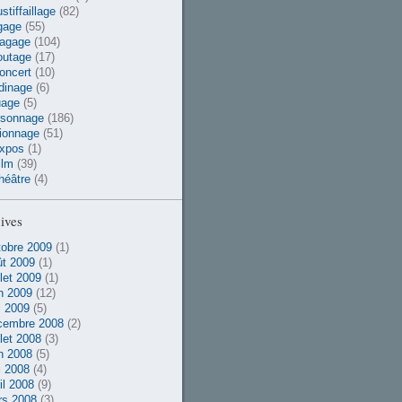
stiffaillage
(82)
gage
(55)
vagage
(104)
outage
(17)
oncert
(10)
dinage
(6)
uage
(5)
rsonnage
(186)
ionnage
(51)
xpos
(1)
ilm
(39)
héâtre
(4)
ives
obre 2009
(1)
t 2009
(1)
llet 2009
(1)
n 2009
(12)
 2009
(5)
cembre 2008
(2)
llet 2008
(3)
n 2008
(5)
 2008
(4)
il 2008
(9)
rs 2008
(3)