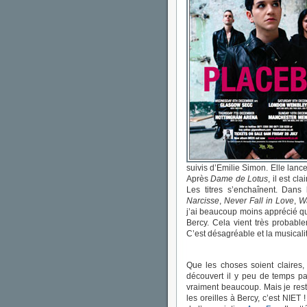
suivis d’Emilie Simon. Elle lance 
Après
Dame de Lotus
, il est cl
Les titres s’enchaînent. Dans
Narcisse
,
Never Fall in Love
,
W
j’ai beaucoup moins apprécié 
Bercy. Cela vient très probabl
C’est désagréable et la musicali
Que les choses soient claires,
découvert il y peu de temps p
vraiment beaucoup. Mais je rest
les oreilles à Bercy, c’est NI