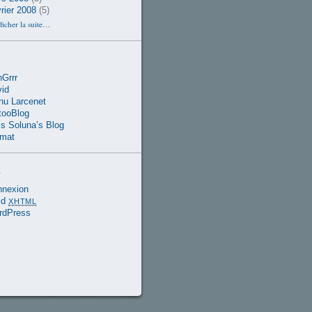
rier 2008
(5)
ficher la suite…
Grrr
id
u Larcenet
tooBlog
s Soluna’s Blog
rmat
a
nnexion
id
XHTML
rdPress