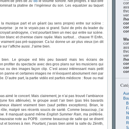
tténuent de près de 30
dB
le volume sonore. Net progrès. Il faut dire
con
minait la platine de l’ingénieur du son. Les equalizer au taquet
ass
thr
ver
/h
con
e, la musique part et un géant (au sens propre) entre sur scène :
co
urprise : je ne le voyais pas si grand. Suivi de près du leader du
co
 croyait androgyne, c’est pourtant bien un mec qui entre sur scène.
on blanc et chemise claire rayée. Mais surtout… chauve !!! Enfin,
Wa
it vraiment pas pré-supposer. Ca lui donne un air plus vieux (on dit
con
sur l’affiche aussi. J’aime bien.
ass
thr
ver
/h
ez bien. Le groupe est très peu bavard mais les écrans de
con
en profiter du spectacle avec des gros plans sur les musiciens qui
co
eux ou des images façon clip. C’est assez intéressant mais petit
co
 en panne et certaines images ne m’évoquent absolument rien par
e. D’autre part, la partie vidéo est parfois médiocre : floue ou mal
Caté
Aus
pas aimé le concert. Mais clairement, je n’ai pas trouvé l’ambiance
Bo
une fois atténuée), le groupe avait l’air bien (pas très bavards
B
neux étaient vraiment bien (sauf petites exceptions). Brian, le
F
rôle, malgré ses récents soucis de santé. Comme beaucoup, j’ai
N
now
. Il manquait quand même
English Summer Rain
, ma préférée.
R
 mauvaise note au POPB : comme beaucoup de salle qui se disent
R
ut et bonnes à rien. Pourtant, j’avais bien aimé la salle du Zénith,
S