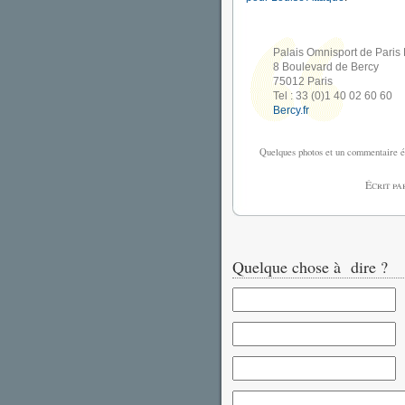
Palais Omnisport de Paris
8 Boulevard de Bercy
75012 Paris
Tel : 33 (0)1 40 02 60 60
Bercy.fr
Quelques photos et un commentaire é
Écrit p
Quelque chose à dire ?