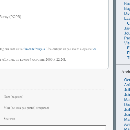
Bou
Bu
Di
 Bercy (POPB)
Ec
C
Jar
Jo
Pe
Vis
E
logieux sont sur le
fan club français
. Une critique un peu moins élogieuse
ici
.
F
T
ar ALaure, le
lundi 9 octobre 2006
à 22:20
|
.
Arch
Oct
Aoû
Jui
Jui
Nom (required)
Mai
Dé
Mail (ne sera pas publié) (required)
Jui
Jui
Site web
Mai
Avr
Ma