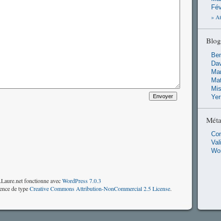
Fév
» Af
Blog
Ben
Dav
Man
Ma
Mis
Ye
Mét
Co
Val
Wo
Laure.net fonctionne avec
WordPress 7.0.3
cence de type
Creative Commons Attribution-NonCommercial 2.5 License
.