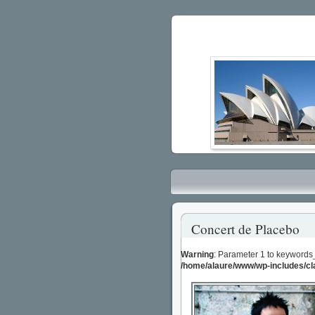
Concert de Placebo
Warning
: Parameter 1 to keywords
/home/alaure/www/wp-includes/c