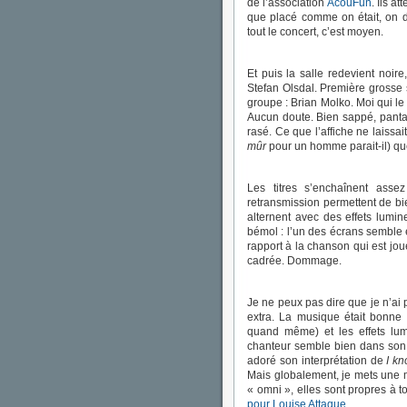
de l’association
AcouFun
. Ils a
que placé comme on était, on do
tout le concert, c’est moyen.
Et puis la salle redevient noir
Stefan Olsdal. Première grosse s
groupe : Brian Molko. Moi qui le
Aucun doute. Bien sappé, pantal
rasé. Ce que l’affiche ne laissa
mûr
pour un homme parait-il) que 
Les titres s’enchaînent ass
retransmission permettent de bi
alternent avec des effets lumin
bémol : l’un des écrans semble
rapport à la chanson qui est joué
cadrée. Dommage.
Je ne peux pas dire que je n’ai 
extra. La musique était bonne (
quand même) et les effets lumi
chanteur semble bien dans son 
adoré son interprétation de
I k
Mais globalement, je mets une
« omni », elles sont propres à to
pour Louise Attaque
.