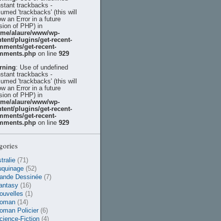
stant trackbacks -
umed 'trackbacks' (this will
ow an Error in a future
sion of PHP) in
ome/alaure/www/wp-
tent/plugins/get-recent-
mments/get-recent-
mments.php
on line
929
rning
: Use of undefined
stant trackbacks -
umed 'trackbacks' (this will
ow an Error in a future
sion of PHP) in
ome/alaure/www/wp-
tent/plugins/get-recent-
mments/get-recent-
mments.php
on line
929
gories
tralie
(71)
uquinage
(52)
ande Dessinée
(7)
antasy
(16)
ouvelles
(1)
oman
(14)
oman Policier
(6)
cience-Fiction
(4)