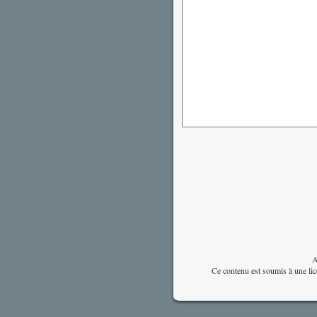
A
Ce contenu est soumis à une li