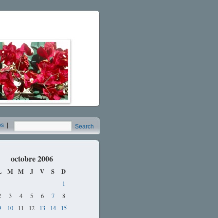
os
|
Search
octobre 2006
L
M
M
J
V
S
D
1
2
3
4
5
6
7
8
9
10
11
12
13
14
15