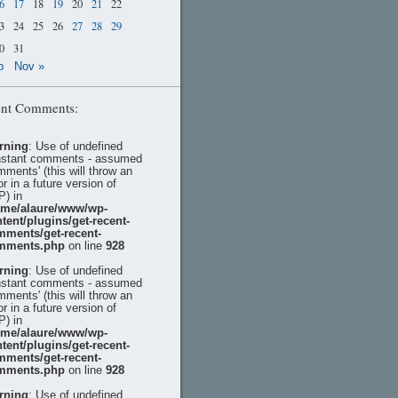
6
17
18
19
20
21
22
3
24
25
26
27
28
29
0
31
p
Nov »
nt Comments:
rning
: Use of undefined
stant comments - assumed
mments' (this will throw an
or in a future version of
) in
ome/alaure/www/wp-
tent/plugins/get-recent-
mments/get-recent-
mments.php
on line
928
rning
: Use of undefined
stant comments - assumed
mments' (this will throw an
or in a future version of
) in
ome/alaure/www/wp-
tent/plugins/get-recent-
mments/get-recent-
mments.php
on line
928
rning
: Use of undefined