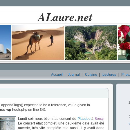
ALaure.net
Accueil
|
Journal
|
Cuisine
|
Lectures
|
Phot
_appendTags() expected to be a reference, value given in
lass-wp-hook.php
on line
341
Lundi soir nous étions au concert de
Placebo
à
Bercy
.
Le concert était complet, une deuxième date avait été
ouverte, très vite complète elle aussi. Il y avait donc