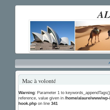
AL
A
Mac à volonté
Warning
: Parameter 1 to keywords_appendTags()
reference, value given in
/home/alaure/www/wp-i
hook.php
on line
341