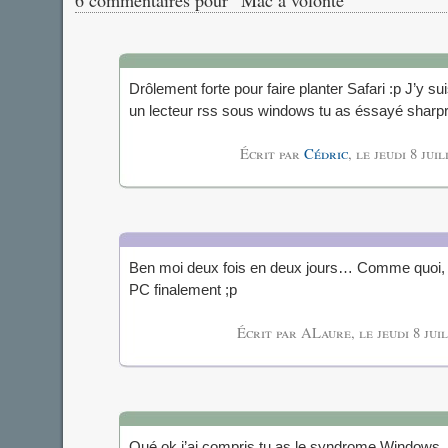
6 commentaires pour “Mac à volonté”
Drôlement forte pour faire planter Safari :p J’y su
un lecteur rss sous windows tu as éssayé sharp
Écrit par
Cédric
, le
jeudi 8 jui
Ben moi deux fois en deux jours… Comme quoi, 
PC finalement ;p
Écrit par ALaure, le
jeudi 8 jui
Oué ok j’ai compris tu as le syndrome Windows, 