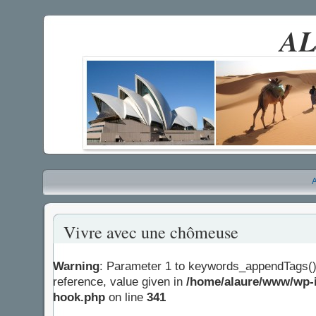
AL
A
Vivre avec une chômeuse
Warning
: Parameter 1 to keywords_appendTags()
reference, value given in
/home/alaure/www/wp-i
hook.php
on line
341