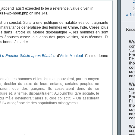
2
_appendTags() expected to be a reference, value given in
2
lass-wp-hook.php
on line
341
« Jui
st un constat. Suite à une politique de natalité très contraignante
 maltraitance généralisée des femmes en Chine, Inde, Corée, plus
Rece
lés dans l’article du Monde diplomatique –, les hommes en sont
urs épouses assez loin dans des pays voisins, plus féconds. Et
es bonne à marier.
Wa
con
'co
Err
Le Premier Siècle après Béatrice
d’
Amin Maalouf
. Ca me donne
PHP
/h
con
co
co
demain les hommes et les femmes pouvaient, par un moyen
e, décider du sexe de leurs enfants, certains peuples ne
Wa
con
siraient que des garçons. Ils cesseraient donc de se
'co
uire et, à terme, disparaîtraient. Aujourd’hui tare sociale, le
Err
 du mâle deviendrait alors suicide collectif. » On assisterait
PHP
 à l’« autogénocide des populations misogynes ».
/h
con
co
co
Wa
con
ass