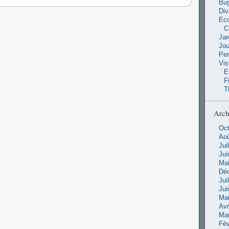
Bu
Di
Ec
C
Jar
Jo
Pe
Vis
E
F
T
Arch
Oct
Aoû
Jui
Jui
Mai
Dé
Jui
Jui
Mai
Avr
Ma
Fév