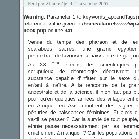
Ecrit par ALaure / jeudi 1 novembre 2007
Warning
: Parameter 1 to keywords_appendTags()
reference, value given in
/home/alaure/www/wp-i
hook.php
on line
341
Venue du temps des pharaon et de leu
scarabées sacrés, une graine égyptien
permettrait de favoriser la naissance de garçon
ème
Au XX
siècle, des scientifiques p
scrupuleux de déontologie découvrent u
substance capable d’influer sur le sexe d’
enfant à naître. A la rencontre de la grai
ancestrale et de la science, il n’en faut pas pl
pour qu’en quelques années des villages entie
en Afrique, en Asie montrent des signes 
pénuries de naissances féminines. Et alors q
va-til se passer ? Car la survie de tout peuple,
ethnie passe nécessairement par les femmes
cruellement à manquer ? Car les populations 