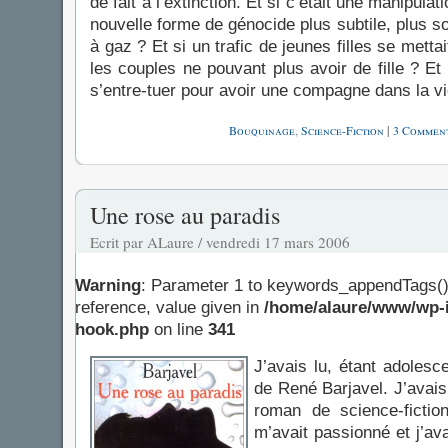
de fait à l’extinction. Et si c’était une manipulat
nouvelle forme de génocide plus subtile, plus 
à gaz ? Et si un trafic de jeunes filles se mett
les couples ne pouvant plus avoir de fille ? E
s’entre-tuer pour avoir une compagne dans la v
Bouquinage
,
Science-Fiction
|
3 Comment
Une rose au paradis
Ecrit par ALaure / vendredi 17 mars 2006
Warning
: Parameter 1 to keywords_appendTags()
reference, value given in
/home/alaure/www/wp-i
hook.php
on line
341
J’avais lu, étant adoles
de René Barjavel. J’avais
roman de science-fiction.
m’avait passionné et j’av