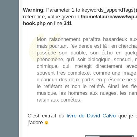
Warning
: Parameter 1 to keywords_appendTags()
reference, value given in
/home/alaure/www/wp-i
hook.php
on line
341
Mon raisonnement paraîtra hasardeux aux 
mais pourtant l’évidence est là : en chercha
possède son double, son écho en quelq
phénomène, qu’il soit biologique, sensuel, m
chimique, qui interagit directement ave
souvent très complexe, comme une image e
qu’aucun des deux partis en présence ne soi
le reflétant et non le reflété. Ainsi les fl
musique, les hommes aux nuages, les nénu
raisin aux comètes.
C’est extrait du
livre de David Calvo
que je su
j’adore