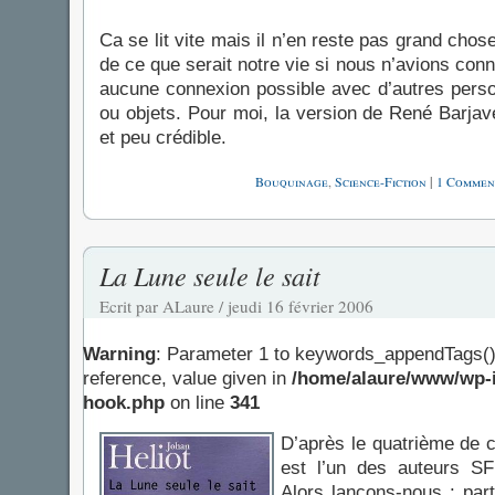
Ca se lit vite mais il n’en reste pas grand chos
de ce que serait notre vie si nous n’avions con
aucune connexion possible avec d’autres pers
ou objets. Pour moi, la version de René Barja
et peu crédible.
Bouquinage
,
Science-Fiction
|
1 Commen
La Lune seule le sait
Ecrit par ALaure / jeudi 16 février 2006
Warning
: Parameter 1 to keywords_appendTags()
reference, value given in
/home/alaure/www/wp-i
hook.php
on line
341
D’après le quatrième de 
est l’un des auteurs S
Alors lançons-nous : par