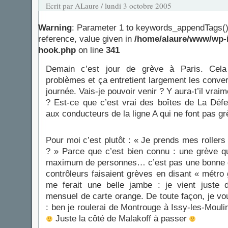
Ecrit par ALaure / lundi 3 octobre 2005
Warning
: Parameter 1 to keywords_appendTags()
reference, value given in
/home/alaure/www/wp-i
hook.php
on line
341
Demain c’est jour de grève à Paris. Cel
problèmes et ça entretient largement les conve
journée. Vais-je pouvoir venir ? Y aura-t’il vra
? Est-ce que c’est vrai des boîtes de La Déf
aux conducteurs de la ligne A qui ne font pas gr
Pour moi c’est plutôt : « Je prends mes rollers
? » Parce que c’est bien connu : une grève
maximum de personnes… c’est pas une bonne
contrôleurs faisaient grèves en disant « métro g
me ferait une belle jambe : je vient juste 
mensuel de carte orange. De toute façon, je vou
: ben je roulerai de Montrouge à Issy-les-Mouli
Juste la côté de Malakoff à passer