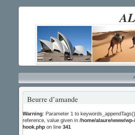
AL
A
Beurre d’amande
Warning
: Parameter 1 to keywords_appendTags()
reference, value given in
/home/alaure/www/wp-i
hook.php
on line
341