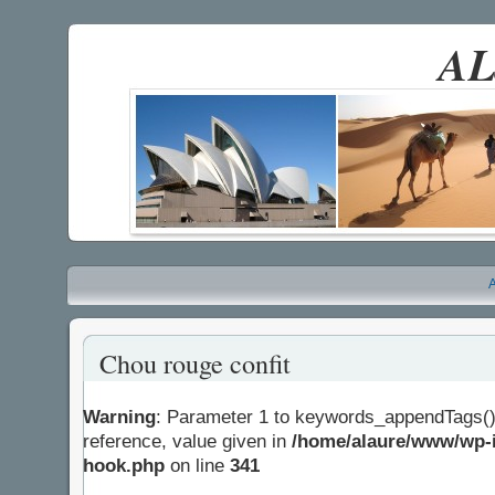
AL
A
Chou rouge confit
Warning
: Parameter 1 to keywords_appendTags()
reference, value given in
/home/alaure/www/wp-i
hook.php
on line
341