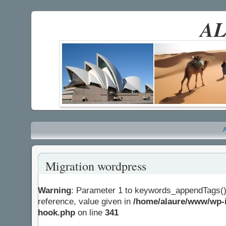
AL
A
Migration wordpress
Warning
: Parameter 1 to keywords_appendTags()
reference, value given in
/home/alaure/www/wp-i
hook.php
on line
341