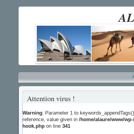
AL
A
Attention virus !
Warning
: Parameter 1 to keywords_appendTags()
reference, value given in
/home/alaure/www/wp-i
hook.php
on line
341