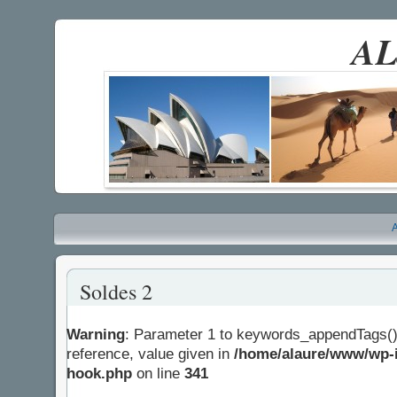
AL
A
Soldes 2
Warning
: Parameter 1 to keywords_appendTags()
reference, value given in
/home/alaure/www/wp-i
hook.php
on line
341