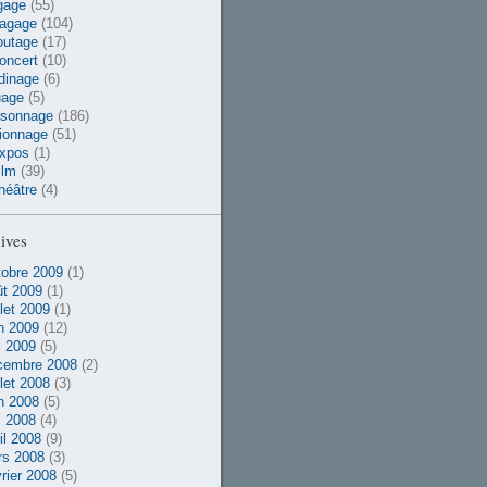
gage
(55)
vagage
(104)
outage
(17)
oncert
(10)
dinage
(6)
uage
(5)
rsonnage
(186)
ionnage
(51)
xpos
(1)
ilm
(39)
héâtre
(4)
ives
obre 2009
(1)
t 2009
(1)
llet 2009
(1)
n 2009
(12)
 2009
(5)
cembre 2008
(2)
llet 2008
(3)
n 2008
(5)
 2008
(4)
il 2008
(9)
rs 2008
(3)
rier 2008
(5)