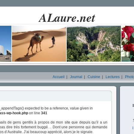
ALaure.net
Accueil
|
Journal
|
Cuisine
|
Lectures
|
Phot
_appendTags() expected to be a reference, value given in
lass-wp-hook.php
on line
341
mails de gens gentils à propos de mon site que depuis qu’il a un
 pas dire très fortement buggé… Dont une personne qui demande
1
os d’Australie. J’ai beaucoup apprécié, alors je le signale.