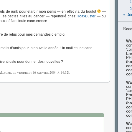
1
2
ails de junk pour élargir mon pénis — en effet y a du boulot
—
« Dé
 les petites filles au cancer — répertorié chez
HoaxBuster
— ou
aux défiant toute concurrence.
Rece
ttre de refus pour mes demandes d’emploi.
Wa
con
 mails d’amis pour la nouvelle année. Un mail et une carte.
'co
Err
PHP
rivent juste pour donner des nouvelles ?
/h
con
co
 ALaure, le
vendredi 16 janvier 2004
à 14:32
|
.
co
Wa
con
'co
Err
PHP
/h
con
co
co
Wa
con
ass