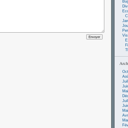
Bu
Di
Ec
C
Jar
Jo
Pe
Vis
E
F
T
Arch
Oct
Aoû
Jui
Jui
Mai
Dé
Jui
Jui
Mai
Avr
Ma
Fév