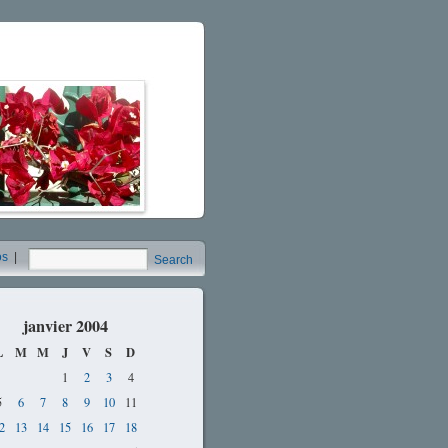
os
|
Search
janvier 2004
L
M
M
J
V
S
D
1
2
3
4
5
6
7
8
9
10
11
2
13
14
15
16
17
18