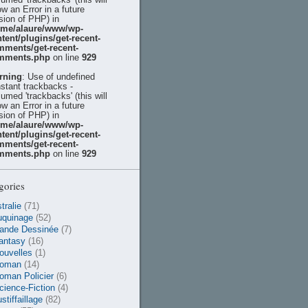
ow an Error in a future
sion of PHP) in
ome/alaure/www/wp-
tent/plugins/get-recent-
mments/get-recent-
mments.php
on line
929
rning
: Use of undefined
stant trackbacks -
umed 'trackbacks' (this will
ow an Error in a future
sion of PHP) in
ome/alaure/www/wp-
tent/plugins/get-recent-
mments/get-recent-
mments.php
on line
929
gories
tralie
(71)
uquinage
(52)
ande Dessinée
(7)
antasy
(16)
ouvelles
(1)
oman
(14)
oman Policier
(6)
cience-Fiction
(4)
stiffaillage
(82)