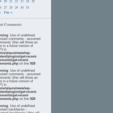
9
20
21
22
23
24
25
6
27
28
29
30
31
c
Fév »
nt Comments:
rning
: Use of undefined
stant comments - assumed
mments' (this will throw an
or in a future version of
) in
ome/alaure/www/wp-
tent/plugins/get-recent-
mments/get-recent-
mments.php
on line
928
rning
: Use of undefined
stant comments - assumed
mments' (this will throw an
or in a future version of
) in
ome/alaure/www/wp-
tent/plugins/get-recent-
mments/get-recent-
mments.php
on line
928
rning
: Use of undefined
stant trackbacks -
umed 'trackbacks' (this will