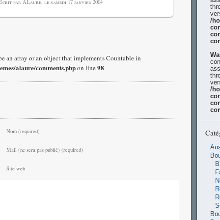
Écrit par ALaure, le
samedi 17 janvier 2004
thr
ver
/h
con
co
co
Wa
be an array or an object that implements Countable in
con
hemes/alaure/comments.php
98
on line
ass
thr
ver
/h
con
co
co
Nom (required)
Caté
Aus
Mail (ne sera pas publié) (required)
Bo
B
Site web
F
N
R
R
S
Bou