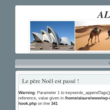
AL
A
Le père Noël est passé !
Warning
: Parameter 1 to keywords_appendTags()
reference, value given in
/home/alaure/www/wp-i
hook.php
on line
341