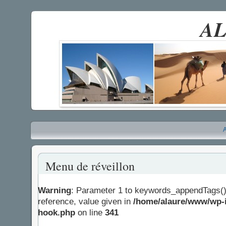
AL
A
Menu de réveillon
Warning
: Parameter 1 to keywords_appendTags()
reference, value given in
/home/alaure/www/wp-i
hook.php
on line
341