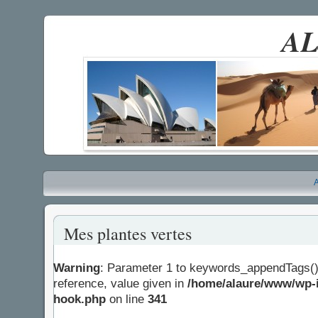
AL
A
Mes plantes vertes
Warning
: Parameter 1 to keywords_appendTags()
reference, value given in
/home/alaure/www/wp-i
hook.php
on line
341