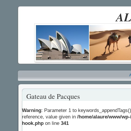
AL
A
Gateau de Pacques
Warning
: Parameter 1 to keywords_appendTags()
reference, value given in
/home/alaure/www/wp-i
hook.php
on line
341