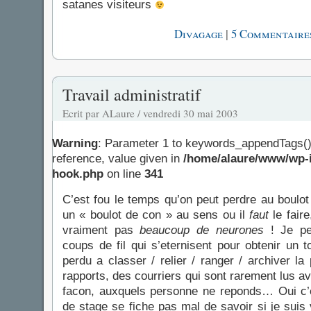
satanes visiteurs
|
Divagage
5 Commentaires
Travail administratif
Ecrit par ALaure / vendredi 30 mai 2003
Warning
: Parameter 1 to keywords_appendTags()
reference, value given in
/home/alaure/www/wp-i
hook.php
on line
341
C’est fou le temps qu’on peut perdre au boulot 
un « boulot de con » au sens ou il
faut
le fair
vraiment pas
beaucoup de neurones
! Je pen
coups de fil qui s’eternisent pour obtenir un t
perdu a classer / relier / ranger / archiver l
rapports, des courriers qui sont rarement lus av
facon, auxquels personne ne reponds… Oui c’
de stage se fiche pas mal de savoir si je suis