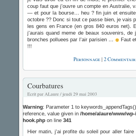
coup faut que j’ouvre un compte en Australie, v
— et pour la bourse… heu ? fin juin et ensuite
octobre ?? Donc si tout ce passe bien, je vais 
les gens en France (en gros 840 euros net). E
j’aurais quand meme de beaux souvenirs, de j
bronches polluees par l’air parisien …
Faut et
!!!
|
Personnage
2 Commentair
Courbatures
Ecrit par ALaure / jeudi 29 mai 2003
Warning
: Parameter 1 to keywords_appendTags()
reference, value given in
/home/alaure/www/wp-i
hook.php
on line
341
Hier matin, j’ai profite du soleil pour aller fair