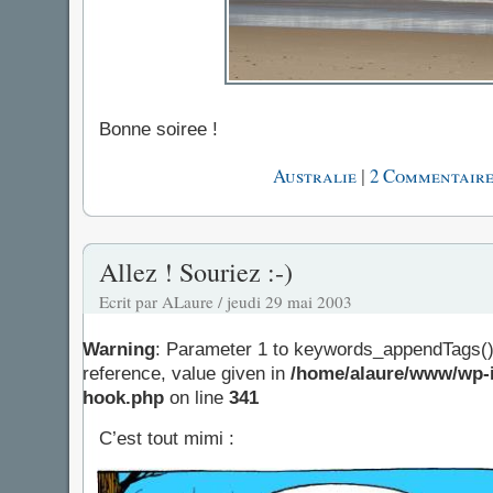
Bonne soiree !
|
Australie
2 Commentaire
Allez ! Souriez :-)
Ecrit par ALaure / jeudi 29 mai 2003
Warning
: Parameter 1 to keywords_appendTags()
reference, value given in
/home/alaure/www/wp-i
hook.php
on line
341
C’est tout mimi :