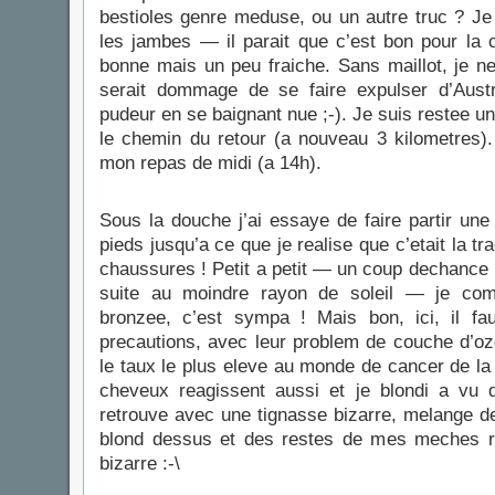
bestioles genre meduse, ou un autre truc ? J
les jambes — il parait que c’est bon pour la c
bonne mais un peu fraiche. Sans maillot, je ne
serait dommage de se faire expulser d’Austra
pudeur en se baignant nue ;-). Je suis restee un p
le chemin du retour (a nouveau 3 kilometres). 
mon repas de midi (a 14h).
Sous la douche j’ai essaye de faire partir une
pieds jusqu’a ce que je realise que c’etait la 
chaussures ! Petit a petit — un coup dechance 
suite au moindre rayon de soleil — je co
bronzee, c’est sympa ! Mais bon, ici, il f
precautions, avec leur problem de couche d’ozo
le taux le plus eleve au monde de cancer de 
cheveux reagissent aussi et je blondi a vu 
retrouve avec une tignasse bizarre, melange d
blond dessus et des restes de mes meches 
bizarre :-\