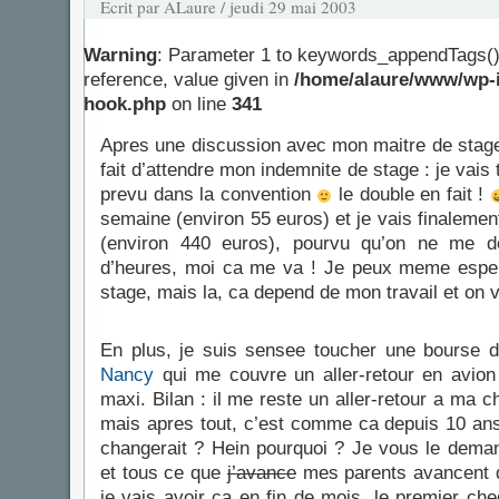
Ecrit par ALaure / jeudi 29 mai 2003
Warning
: Parameter 1 to keywords_appendTags()
reference, value given in
/home/alaure/www/wp-i
hook.php
on line
341
Apres une discussion avec mon maitre de stage, 
fait d’attendre mon indemnite de stage : je vais
prevu dans la convention
le double en fait !
semaine (environ 55 euros) et je vais finaleme
(environ 440 euros), pourvu qu’on ne me 
d’heures, moi ca me va ! Je peux meme esper
stage, mais la, ca depend de mon travail et on v
En plus, je suis sensee toucher une bourse d
Nancy
qui me couvre un aller-retour en avion
maxi. Bilan : il me reste un aller-retour a ma c
mais apres tout, c’est comme ca depuis 10 ans
changerait ? Hein pourquoi ? Je vous le dem
et tous ce que
j’avance
mes parents avancent d’
je vais avoir ca en fin de mois, le premier ch