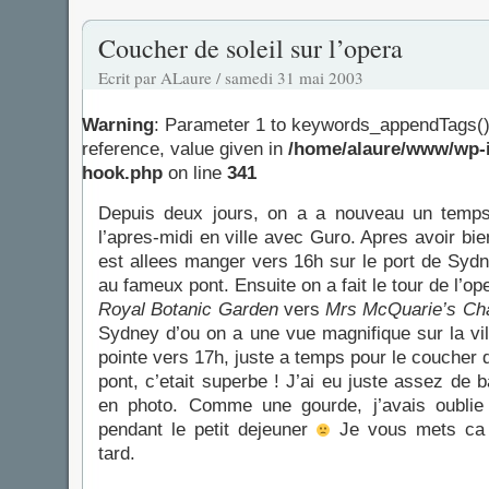
Coucher de soleil sur l’opera
Ecrit par ALaure / samedi 31 mai 2003
Warning
: Parameter 1 to keywords_appendTags()
reference, value given in
/home/alaure/www/wp-i
hook.php
on line
341
Depuis deux jours, on a a nouveau un temp
l’apres-midi en ville avec Guro. Apres avoir bie
est allees manger vers 16h sur le port de Sydn
au fameux pont. Ensuite on a fait le tour de l’op
Royal Botanic Garden
vers
Mrs McQuarie’s Cha
Sydney d’ou on a une vue magnifique sur la vil
pointe vers 17h, juste a temps pour le coucher de
pont, c’etait superbe ! J’ai eu juste assez de b
en photo. Comme une gourde, j’avais oublie 
pendant le petit dejeuner
Je vous mets ca e
tard.