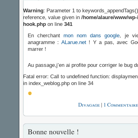
Warning
: Parameter 1 to keywords_appendTags()
reference, value given in
/home/alaure/www/wp-i
hook.php
on line
341
En cherchant
mon nom dans google
, je v
anagramme :
ALarue.net
! Y a pas, avec Goo
marrer !
Au passage,j’en ai profite pour corriger le bug d
Fatal error: Call to undefined function: displaymen
in index_weblog.php on line 34
|
Divagage
1 Commentaire
Bonne nouvelle !