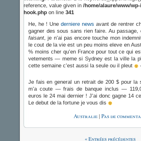
reference, value given in
/home/alaure/www/wp-i
hook.php
on line
341
He, he ! Une
derniere news
avant de rentrer ch
gagner des sous sans rien faire. Au passage,
faisant
, je n’ai pas encore touche mon indemn
le cout de la vie est un peu moins eleve en Aus
% moins cher qu’en France pour tout ce qui est
vetements — meme si Sydney est la ville la p
cette semaine c’est aussi la seule ou il pleut
Je fais en general un retrait de 200 $ pour la
m’a coute — frais de banque inclus — 119,0
euros le 24 mai dernier ! J’ai donc gagne 14 ce
Le debut de la fortune je vous dis
|
Australie
Pas de commenta
« Entrées précédentes