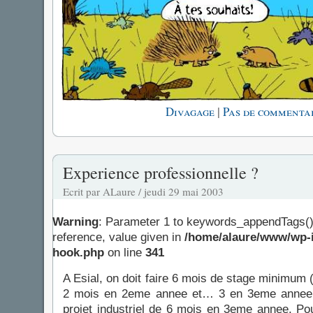
|
Divagage
Pas de commentai
Experience professionnelle ?
Ecrit par ALaure / jeudi 29 mai 2003
Warning
: Parameter 1 to keywords_appendTags()
reference, value given in
/home/alaure/www/wp-i
hook.php
on line
341
A Esial, on doit faire 6 mois de stage minimum
2 mois en 2eme annee et… 3 en 3eme annee 
projet industriel de 6 mois en 3eme annee. Pou