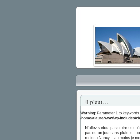
Il pleut…
Warning
: Parameter 1 to keywords
/home/alaure/www/wp-includes/c
N’allez surtout pas croire ce qu
pas eu un jour sans pluie, et tou
rester a Nancy… au moins je me se