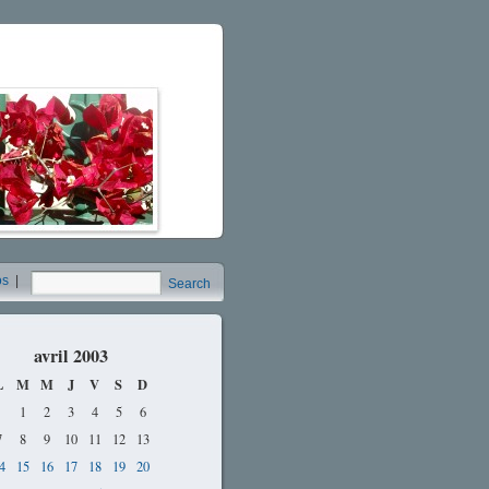
os
|
Search
avril 2003
L
M
M
J
V
S
D
1
2
3
4
5
6
7
8
9
10
11
12
13
4
15
16
17
18
19
20