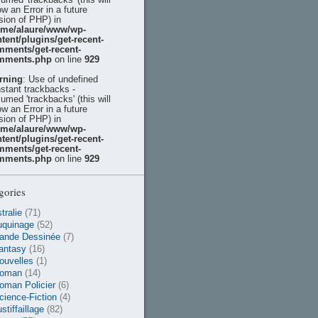
ow an Error in a future
sion of PHP) in
ome/alaure/www/wp-
tent/plugins/get-recent-
mments/get-recent-
mments.php
on line
929
rning
: Use of undefined
stant trackbacks -
umed 'trackbacks' (this will
ow an Error in a future
sion of PHP) in
ome/alaure/www/wp-
tent/plugins/get-recent-
mments/get-recent-
mments.php
on line
929
gories
tralie
(71)
uquinage
(52)
ande Dessinée
(7)
antasy
(16)
ouvelles
(1)
oman
(14)
oman Policier
(6)
cience-Fiction
(4)
stiffaillage
(82)