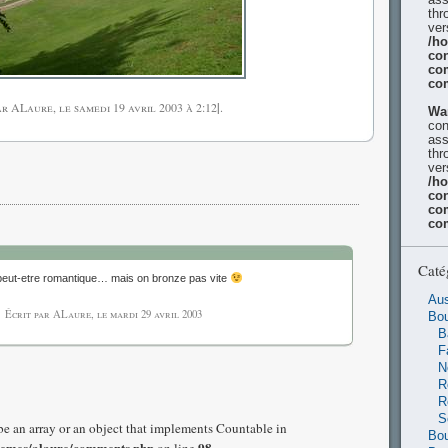
thr
ver
/h
con
co
co
par ALaure, le
samedi 19 avril 2003
à 2:12
|
.
Wa
con
ass
thr
ver
/h
con
co
co
Caté
t peut-etre romantique… mais on bronze pas vite
Aus
Écrit par ALaure, le
mardi 29 avril 2003
Bo
B
F
N
R
R
S
be an array or an object that implements Countable in
Bou