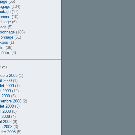
gage
(55)
vagage
(104)
outage
(17)
oncert
(10)
dinage
(6)
uage
(5)
rsonnage
(186)
ionnage
(51)
xpos
(1)
ilm
(39)
héâtre
(4)
ives
obre 2009
(1)
t 2009
(1)
llet 2009
(1)
n 2009
(12)
 2009
(5)
cembre 2008
(2)
llet 2008
(3)
n 2008
(5)
 2008
(4)
il 2008
(9)
rs 2008
(3)
rier 2008
(5)