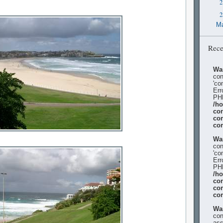
2
2
Ma
Rece
Wa
con
'co
Err
PHP
/h
con
co
co
Wa
con
'co
Err
PHP
/h
con
co
co
Wa
con
ass