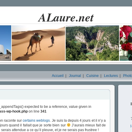
ALaure.net
Accueil
|
Journal
|
Cuisine
|
Lectures
|
Phot
_appendTags() expected to be a reference, value given in
lass-wp-hook.php
on line
341
’on raconte sur
certains weblogs
. Je suis la depuis 4 jours et il n’y a
jours quand il fallait que je sorte bien sur
J’aurais mieux fait de
1
rais attendue a ce qu’il pleuve, et je ne serais pas frustree !