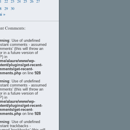
1
22
23
24
25
26
27
8
29
30
i »
nt Comments:
rning
: Use of undefined
stant comments - assumed
mments' (this will throw an
or in a future version of
) in
ome/alaure/www/wp-
tent/plugins/get-recent-
mments/get-recent-
mments.php
on line
928
rning
: Use of undefined
stant comments - assumed
mments' (this will throw an
or in a future version of
) in
ome/alaure/www/wp-
tent/plugins/get-recent-
mments/get-recent-
mments.php
on line
928
rning
: Use of undefined
stant trackbacks -
umed 'trackbacks' (this will