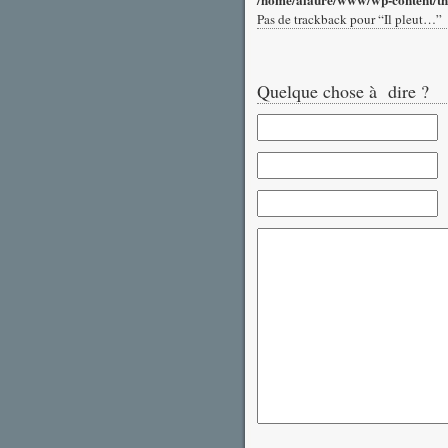
/home/alaure/www/wp-content/t
Pas de trackback pour “Il pleut…”
Quelque chose à dire ?