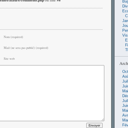
hemes/alaure/comments.php
98
on line
Bu
Di
Ec
C
Jar
Jo
Pe
Vis
Nom (required)
E
F
Mail (ne sera pas publié) (required)
T
Site web
Arch
Oct
Aoû
Jui
Jui
Mai
Dé
Jui
Jui
Mai
Avr
Ma
Fév