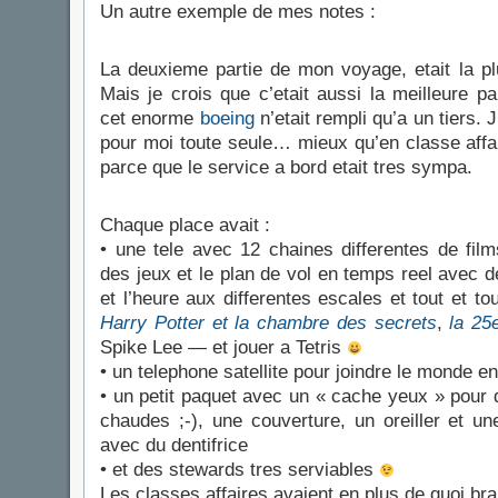
Un autre exemple de mes notes :
La deuxieme partie de mon voyage, etait la pl
Mais je crois que c’etait aussi la meilleure p
cet enorme
boeing
n’etait rempli qu’a un tiers. 
pour moi toute seule… mieux qu’en classe affai
parce que le service a bord etait tres sympa.
Chaque place avait :
• une tele avec 12 chaines differentes de fil
des jeux et le plan de vol en temps reel avec 
et l’heure aux differentes escales et tout et tou
Harry Potter et la chambre des secrets
,
la 25
Spike Lee — et jouer a Tetris
• un telephone satellite pour joindre le monde ent
• un petit paquet avec un « cache yeux » pour 
chaudes ;-), une couverture, un oreiller et un
avec du dentifrice
• et des stewards tres serviables
Les classes affaires avaient en plus de quoi bra