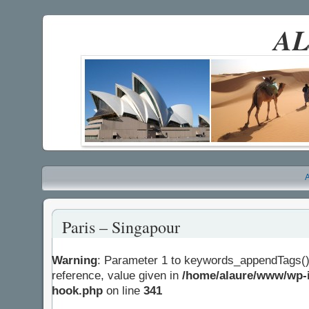
AL
A
Paris – Singapour
Warning
: Parameter 1 to keywords_appendTags()
reference, value given in
/home/alaure/www/wp-i
hook.php
on line
341