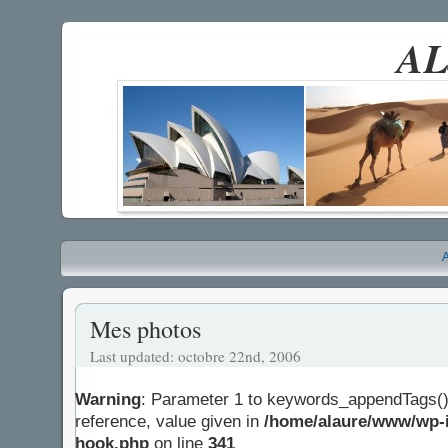
AL
A
Mes photos
Last updated: octobre 22nd, 2006
Warning
: Parameter 1 to keywords_appendTags()
reference, value given in
/home/alaure/www/wp-i
hook.php
on line
341