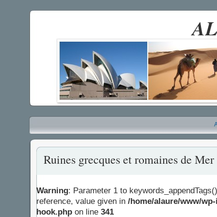
AL
A
Ruines grecques et romaines de Mer
Warning
: Parameter 1 to keywords_appendTags()
reference, value given in
/home/alaure/www/wp-i
hook.php
on line
341