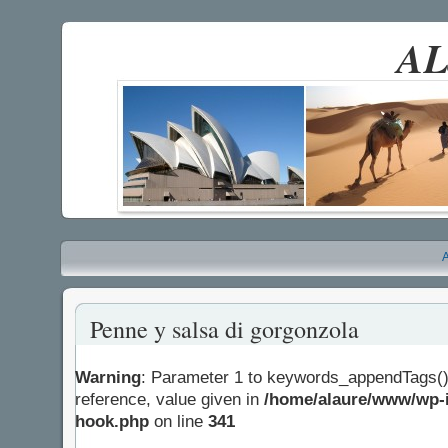
AL
A
Penne y salsa di gorgonzola
Warning
: Parameter 1 to keywords_appendTags()
reference, value given in
/home/alaure/www/wp-i
hook.php
on line
341