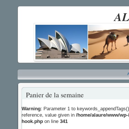
AL
A
Panier de la semaine
Warning
: Parameter 1 to keywords_appendTags()
reference, value given in
/home/alaure/www/wp-i
hook.php
on line
341