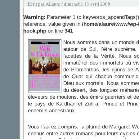
Ecrit par ALaure / dimanche 13 avril 2008
Warning
: Parameter 1 to keywords_appendTags()
reference, value given in
/home/alaure/www/wp-i
hook.php
on line
341
Nous sommes dans un monde de 
autour de Sul, l’être suprême.
facettes de la Vérité. Nous
immatériel des immortels où vi
de Promenthas, les djinns de Akh
de Quar qui chacun communiqu
Dieu aux mortels. Nous sommes
du désert, des longues méhar
éleveurs de moutons, des émirs guerriers et de
le pays de Kardhan et Zohra, Prince et Princ
ennemis ancestraux.
Vous l’aurez compris, la plume de Margaret W
connus entre autres romans pour leurs cycles