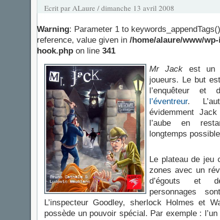
Ecrit par ALaure / dimanche 13 avril 2008
Warning
: Parameter 1 to keywords_appendTags()
reference, value given in
/home/alaure/www/wp-i
hook.php
on line
341
Mr Jack
est un j
joueurs. Le but est
l’enquêteur et
l’éventreur
. L’au
évidemment Jack e
l’aube en rest
longtemps possible
Le plateau de jeu
zones avec un rév
d’égouts et d
personnages so
L’inspecteur Goodley, sherlock Holmes et W
possède un pouvoir spécial. Par exemple : l’un