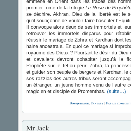
emmène en Orient dans les traces des homm
premier tome de la trilogie
La Rose du Prophèt
se déchire. Akhran, Dieu de la liberté est le 
qu’il soupçonne de vouloir faire basculer l’Equil
Il convoque alors deux de ses immortels et leu
retrouver les immortels disparus pour rétabli
réussir le mariage de Zohra et Kardhan dont le
haine ancestrale. En quoi ce mariage si improbab
royaume des Dieux ? Pourtant le désir du Dieu er
et cavaliers devront cohabiter jusqu’à la f
Prophète sur le Tel ou périr. Zohra, la princess
et guider son peuple de bergers et Kardhan, le
ses razzias des autres tribus seront accompag
un étranger, un jeune homme venu de l’autre c
magicien et disciple de Promenthas.
(suite…)
Bouquinage
,
Fantasy
|
Pas de comment
Mr Jack