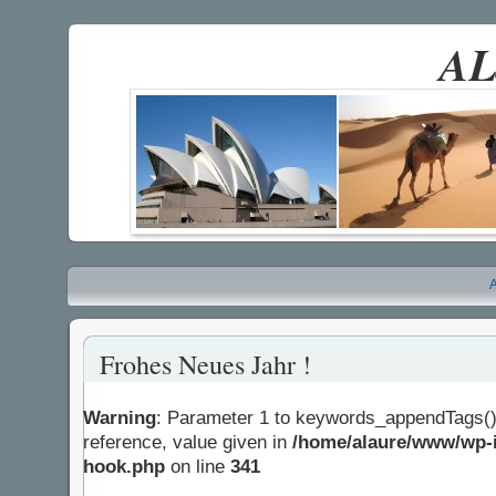
AL
A
Frohes Neues Jahr !
Warning
: Parameter 1 to keywords_appendTags()
reference, value given in
/home/alaure/www/wp-i
hook.php
on line
341