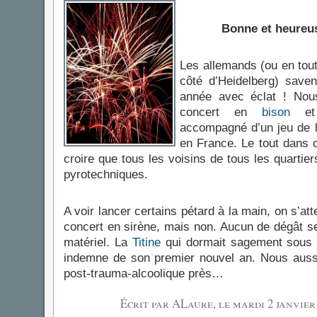
Bonne et heureus
Les allemands (ou en tout
côté d’Heidelberg) saven
année avec éclat ! Nou
concert en
bison
et 
accompagné d’un jeu de lu
en France. Le tout dans c
croire que tous les voisins de tous les quartier
pyrotechniques.
A voir lancer certains pétard à la main, on s’atte
concert en sirène, mais non. Aucun de dégât semb
matériel. La
Titine
qui dormait sagement sous le
indemne de son premier nouvel an. Nous aus
post-trauma-alcoolique près…
Écrit par ALaure, le
mardi 2 janvier