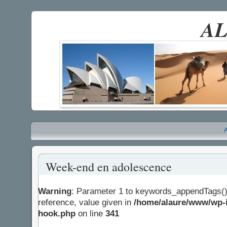
AL
A
Week-end en adolescence
Warning
: Parameter 1 to keywords_appendTags()
reference, value given in
/home/alaure/www/wp-i
hook.php
on line
341