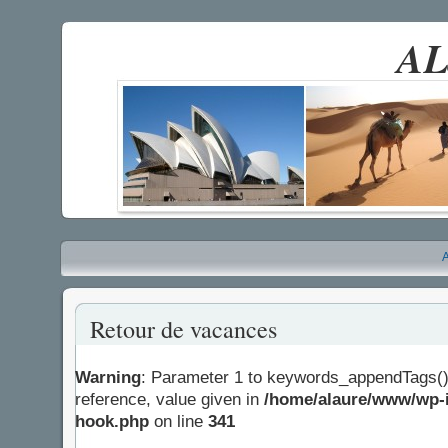
AL
A
Retour de vacances
Warning
: Parameter 1 to keywords_appendTags()
reference, value given in
/home/alaure/www/wp-i
hook.php
on line
341