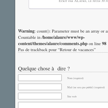
Écrit par ALaure, le
jeudi 30 j
Warning
: count(): Parameter must be an array or 
/home/alaure/www/wp-
Countable in
content/themes/alaure/comments.php
98
on line
Pas de trackback pour “Retour de vacances”
Quelque chose à dire ?
Nom (required)
Mail (ne sera pas publié) (required)
Site web