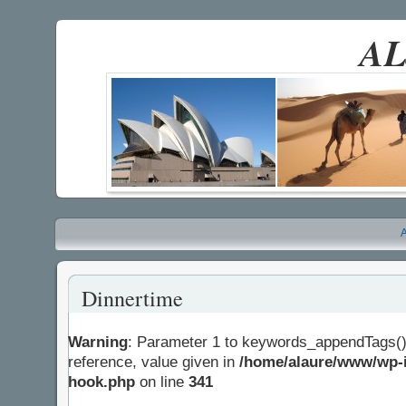
AL
A
Dinnertime
Warning
: Parameter 1 to keywords_appendTags()
reference, value given in
/home/alaure/www/wp-i
hook.php
on line
341