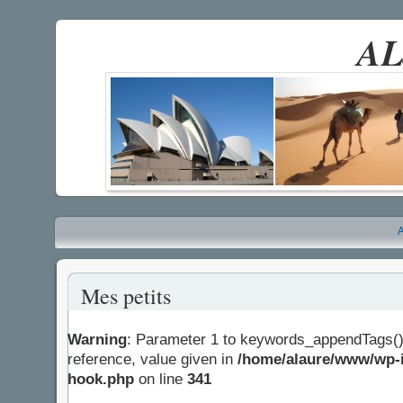
AL
A
Mes petits
Warning
: Parameter 1 to keywords_appendTags()
reference, value given in
/home/alaure/www/wp-i
hook.php
on line
341