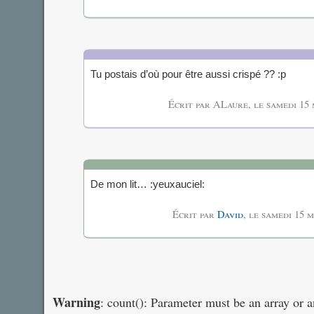
Tu postais d’où pour être aussi crispé ?? :p
Écrit par ALaure, le
samedi 15 
De mon lit… :yeuxauciel:
Écrit par
David
, le
samedi 15 m
Warning
: count(): Parameter must be an array or 