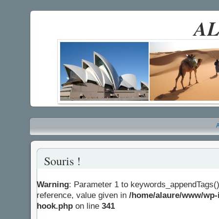
AL
A
Souris !
Warning
: Parameter 1 to keywords_appendTags()
reference, value given in
/home/alaure/www/wp-i
hook.php
on line
341