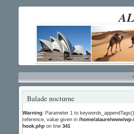
AL
A
Balade nocturne
Warning
: Parameter 1 to keywords_appendTags()
reference, value given in
/home/alaure/www/wp-i
hook.php
on line
341