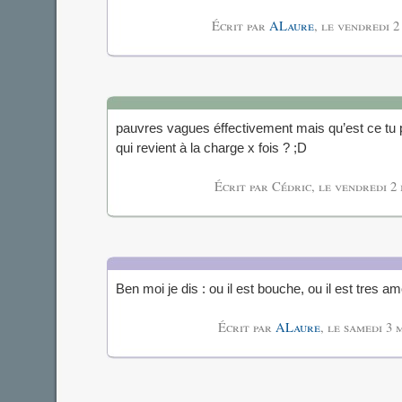
Écrit par
ALaure
, le
vendredi 2
pauvres vagues éffectivement mais qu’est ce t
qui revient à la charge x fois ? ;D
Écrit par Cédric, le
vendredi 2 
Ben moi je dis : ou il est bouche, ou il est tres 
Écrit par
ALaure
, le
samedi 3 