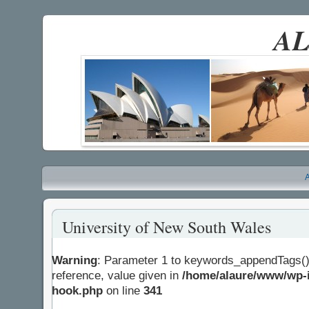
AL
A
University of New South Wales
Warning
: Parameter 1 to keywords_appendTags()
reference, value given in
/home/alaure/www/wp-i
hook.php
on line
341