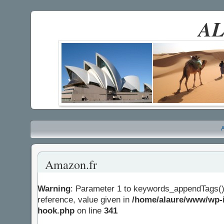
AL
A
Amazon.fr
Warning
: Parameter 1 to keywords_appendTags()
reference, value given in
/home/alaure/www/wp-i
hook.php
on line
341