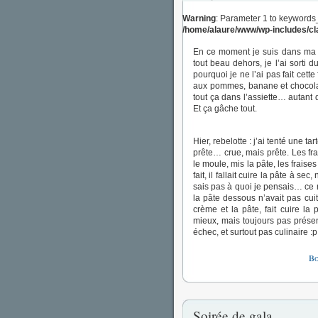
Warning
: Parameter 1 to keywords
/home/alaure/www/wp-includes/c
En ce moment je suis dans m
tout beau dehors, je l’ai sorti 
pourquoi je ne l’ai pas fait cett
aux pommes, banane et chocolat…
tout ça dans l’assiette… autant 
Et ça gâche tout.
Hier, rebelotte : j’ai tenté une t
prête… crue, mais prête. Les fra
le moule, mis la pâte, les frai
fait, il fallait cuire la pâte à 
sais pas à quoi je pensais… ce 
la pâte dessous n’avait pas cuit
crème et la pâte, fait cuire l
mieux, mais toujours pas prése
échec, et surtout pas culinaire :p
Bo
Soirée de gala