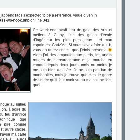
_appendTags() expected to be a reference, value given in
lass-wp-hook.php
on line
341
Ce week-end avait lieu de gala des Arts et
métiers à Cluny. L’un des galas d’école
d’ingénieur les plus prestigieux… et mon
copain est Gadz’Art. Si vous savez faire a + b,
vous en aurez conclu que j’étais présente
Alors j’ai des ampoules aux pieds, les orteils
rouges de mercurochrome et je marche en
canard depuis deux jours, mais au moins je
me suis bien amusée. Je ne suis pas fan de
mondanités, mais je trouve que c’est le genre
de soirée qu’il faut avoir vu au moins une fois,
quoi.
ongue au milieu
lon, à boire du
u feu d’artifice
nifique que
 a pire comme
st autre chose.
d’avoir ma carte
gala à 1 euros