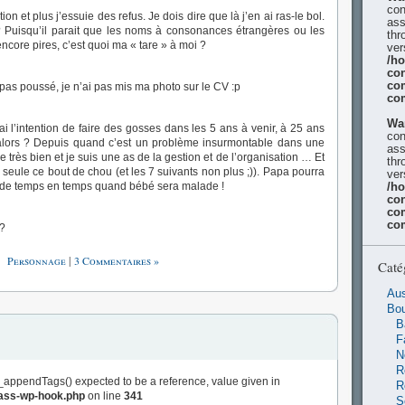
con
tion et plus j’essuie des refus. Je dois dire que là j’en ai ras-le bol.
ass
 Puisqu’il parait que les noms à consonances étrangères ou les
thr
core pires, c’est quoi ma « tare » à moi ?
ver
/h
con
co
pas poussé, je n’ai pas mis ma photo sur le CV :p
co
Wa
i l’intention de faire des gosses dans les 5 ans à venir, à 25 ans
con
 alors ? Depuis quand c’est un problème insurmontable dans une
ass
 très bien et je suis une as de la gestion et de l’organisation … Et
thr
e seule ce bout de chou (et les 7 suivants non plus ;)). Papa pourra
ver
 de temps en temps quand bébé sera malade !
/h
con
co
co
??
Personnage
|
3 Commentaires »
Caté
Aus
Bo
B
F
N
R
_appendTags() expected to be a reference, value given in
R
lass-wp-hook.php
on line
341
S