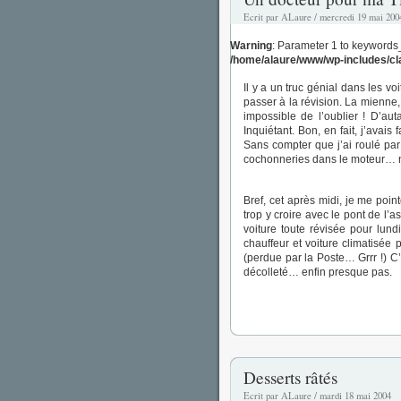
Ecrit par ALaure / mercredi 19 mai 200
Warning
: Parameter 1 to keywords
/home/alaure/www/wp-includes/c
Il y a un truc génial dans les v
passer à la révision. La mienne, 
impossible de l’oublier ! D’au
Inquiétant. Bon, en fait, j’avai
Sans compter que j’ai roulé par
cochonneries dans le moteur… n
Bref, cet après midi, je me poi
trop y croire avec le pont de l
voiture toute révisée pour lund
chauffeur et voiture climatisé
(perdue par la Poste… Grrr !) C
décolleté… enfin presque pas.
Desserts râtés
Ecrit par ALaure / mardi 18 mai 2004