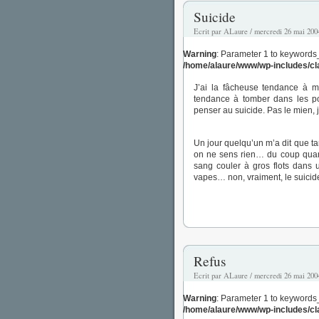
Suicide
Ecrit par ALaure / mercredi 26 mai 200
Warning
: Parameter 1 to keywords
/home/alaure/www/wp-includes/c
J’ai la fâcheuse tendance à me
tendance à tomber dans les po
penser au suicide. Pas le mien, 
Un jour quelqu’un m’a dit que tan
on ne sens rien… du coup quan
sang couler à gros flots dans
vapes… non, vraiment, le suicid
Refus
Ecrit par ALaure / mercredi 26 mai 200
Warning
: Parameter 1 to keywords
/home/alaure/www/wp-includes/c