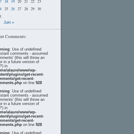
7
18
19
20
21
22
23
4
25
26
27
28
29
30
1
Juin »
nt Comments:
rning
: Use of undefined
stant comments - assumed
mments' (this will throw an
or in a future version of
) in
ome/alaure/www/wp-
tent/plugins/get-recent-
mments/get-recent-
mments.php
on line
928
rning
: Use of undefined
stant comments - assumed
mments' (this will throw an
or in a future version of
) in
ome/alaure/www/wp-
tent/plugins/get-recent-
mments/get-recent-
mments.php
on line
928
rning
: Use of undefined