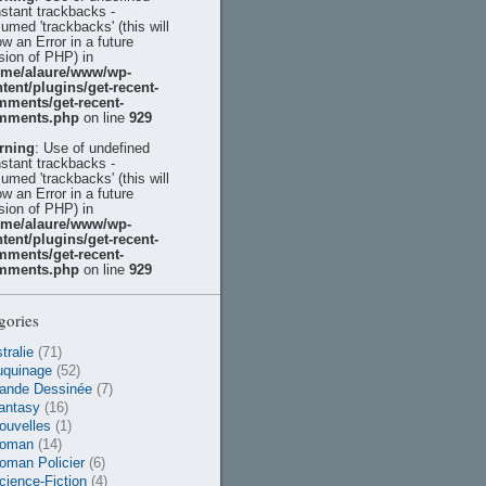
stant trackbacks -
umed 'trackbacks' (this will
ow an Error in a future
sion of PHP) in
ome/alaure/www/wp-
tent/plugins/get-recent-
mments/get-recent-
mments.php
on line
929
rning
: Use of undefined
stant trackbacks -
umed 'trackbacks' (this will
ow an Error in a future
sion of PHP) in
ome/alaure/www/wp-
tent/plugins/get-recent-
mments/get-recent-
mments.php
on line
929
gories
tralie
(71)
uquinage
(52)
ande Dessinée
(7)
antasy
(16)
ouvelles
(1)
oman
(14)
oman Policier
(6)
cience-Fiction
(4)