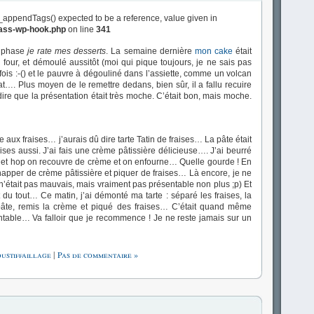
_appendTags() expected to be a reference, value given in
lass-wp-hook.php
on line
341
a phase
je rate mes desserts
. La semaine dernière
mon cake
était
du four, et démoulé aussitôt (moi qui pique toujours, je ne sais pas
e fois :-() et le pauvre à dégouliné dans l’assiette, comme un volcan
. Plus moyen de le remettre dedans, bien sûr, il a fallu recuire
dire que la présentation était très moche. C’était bon, mais moche.
arte aux fraises… j’aurais dû dire tarte Tatin de fraises… La pâte était
ises aussi. J’ai fais une crème pâtissière délicieuse…. J’ai beurré
ses et hop on recouvre de crème et on enfourne… Quelle gourde ! En
sec, napper de crème pâtissière et piquer de fraises… Là encore, je ne
n’était pas mauvais, mais vraiment pas présentable non plus ;p) Et
 du tout… Ce matin, j’ai démonté ma tarte : séparé les fraises, la
a pâte, remis la crème et piqué des fraises… C’était quand même
ntable… Va falloir que je recommence ! Je ne reste jamais sur un
ustiffaillage
|
Pas de commentaire »