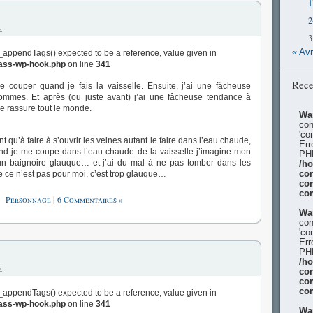
1
2
4
3
« Avr
_appendTags() expected to be a reference, value given in
lass-wp-hook.php
on line
341
Rece
 couper quand je fais la vaisselle. Ensuite, j’ai une fâcheuse
mmes. Et après (ou juste avant) j’ai une fâcheuse tendance à
je rassure tout le monde.
Wa
con
'co
t qu’à faire à s’ouvrir les veines autant le faire dans l’eau chaude,
Err
d je me coupe dans l’eau chaude de la vaisselle j’imagine mon
PHP
 un baignoire glauque… et j’ai du mal à ne pas tomber dans les
/h
e ce n’est pas pour moi, c’est trop glauque…
con
co
co
Personnage
|
6 Commentaires »
Wa
con
'co
Err
PHP
/h
4
con
co
co
_appendTags() expected to be a reference, value given in
lass-wp-hook.php
on line
341
Wa