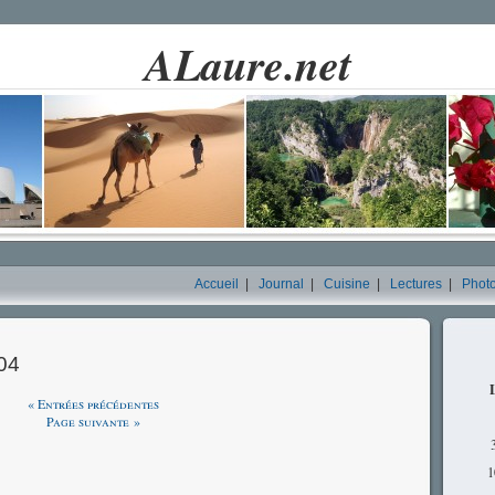
ALaure.net
Accueil
|
Journal
|
Cuisine
|
Lectures
|
Phot
04
« Entrées précédentes
Page suivante »
1