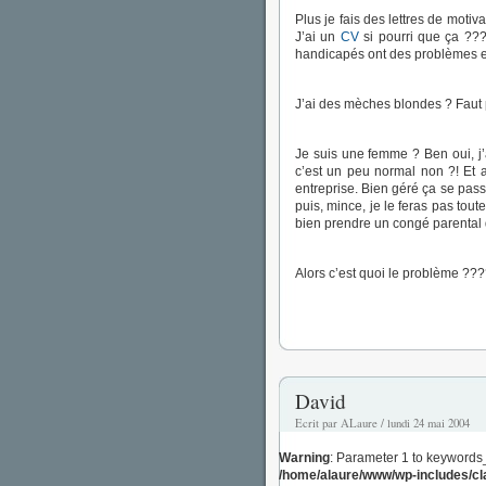
Plus je fais des lettres de motiva
J’ai un
CV
si pourri que ça ???
handicapés ont des problèmes en
J’ai des mèches blondes ? Faut 
Je suis une femme ? Ben oui, j’a
c’est un peu normal non ?! Et
entreprise. Bien géré ça se passe
puis, mince, je le feras pas tout
bien prendre un congé parental
Alors c’est quoi le problème ??
David
Ecrit par ALaure / lundi 24 mai 2004
Warning
: Parameter 1 to keywords
/home/alaure/www/wp-includes/c