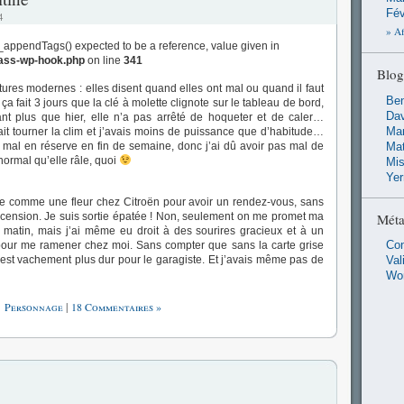
Fév
4
» Af
_appendTags() expected to be a reference, value given in
lass-wp-hook.php
on line
341
Blog
oitures modernes : elles disent quand elles ont mal ou quand il faut
Ben
ça fait 3 jours que la clé à molette clignote sur le tableau de bord,
Dav
tant plus que hier, elle n’a pas arrêté de hoqueter et de caler…
Man
s fait tourner la clim et j’avais moins de puissance que d’habitude…
 mal en réserve en fin de semaine, donc j’ai dû avoir pas mal de
Ma
ormal qu’elle râle, quoi
Mis
Ye
nte comme une fleur chez Citroën pour avoir un rendez-vous, sans
’ascension. Je suis sortie épatée ! Non, seulement on me promet ma
Mét
i matin, mais j’ai même eu droit à des sourires gracieux et à un
e pour me ramener chez moi. Sans compter que sans la carte grise
Co
’est vachement plus dur pour le garagiste. Et j’avais même pas de
Val
Wo
Personnage
|
18 Commentaires »