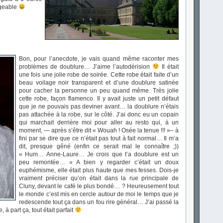
igeable
Bon, pour l’anecdote, je vais quand même raconter mes
problèmes de doublure… J’aime l’autodérision
Il était
une fois une jolie robe de soirée. Cette robe était faite d’un
beau voilage noir transparent et d’une doublure satinée
pour cacher la personne un peu quand même. Très jolie
cette robe, façon flamenco. Il y avait juste un petit défaut
que je ne pouvais pas deviner avant… la doublure n’étais
pas attachée à la robe, sur le côté. J’ai donc eu un copain
qui marchait derrière moi pour aller au resto qui, à un
moment, — après s’être dit « Wouah ! Osée la tenue !!! »– à
fini par se dire que ce n’était pas tout à fait normal… Il m’a
dit, presque gêné (enfin ce serait mal le connaître ;))
« Hum… Anne-Laure… Je crois que t’a doublure est un
peu remontée… » A bien y regarder c’était un doux
euphémisme, elle était plus haute que mes fesses. Dois-je
vraiment préciser qu’on était dans la rue principale de
Cluny, devant le café le plus bondé… ? Heureusement tout
le monde c’est mis en cercle autour de moi le temps que je
redescende tout ça dans un fou rire général… J’ai passé la
à part ça, tout était parfait