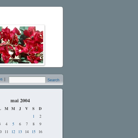
os
|
Search
mai 2004
L
M
M
J
V
S
D
1
2
3
4
5
6
7
8
9
0
11
12
13
14
15
16