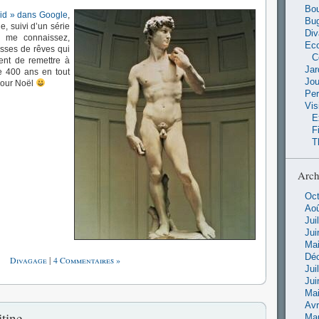
Bou
id » dans Google
,
Bu
e, suivi d’un série
Di
us me connaissez,
Ec
isses de rêves qui
C
ent de remettre à
Jar
e 400 ans en tout
Jo
pour Noël
Pe
Vis
E
F
T
Arch
Oct
Aoû
Jui
Jui
Mai
Dé
Divagage
|
4 Commentaires »
Jui
Jui
Mai
Avr
tine
Ma