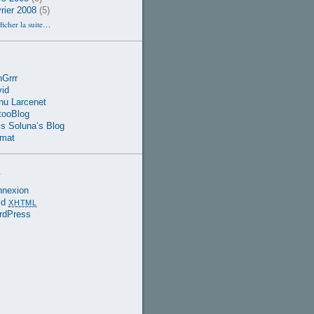
rier 2008
(5)
ficher la suite…
Grrr
id
u Larcenet
tooBlog
s Soluna’s Blog
rmat
a
nnexion
id
XHTML
rdPress