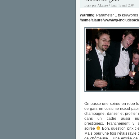
Ecrit par ALaure / lundi 17 mai 2004
Warning
: Parameter 1 to keywords
/home/alaure/www/wp-includes/c
On passe une soirée en robe l
de gars en costume nœud papil
champagne, danser et profiter d
dans un cadre aussi mag
prestigieux. Franchement y
soirée
Bon, question prix c’e
Mais pour une fois j’étais ravie 
de chômeuse… une entrée de 