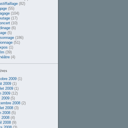
stiffaillage
(82)
gage
(55)
vagage
(104)
outage
(17)
oncert
(10)
dinage
(6)
uage
(5)
rsonnage
(186)
ionnage
(51)
xpos
(1)
ilm
(39)
héâtre
(4)
ives
obre 2009
(1)
t 2009
(1)
llet 2009
(1)
n 2009
(12)
 2009
(5)
cembre 2008
(2)
llet 2008
(3)
n 2008
(5)
 2008
(4)
il 2008
(9)
rs 2008
(3)