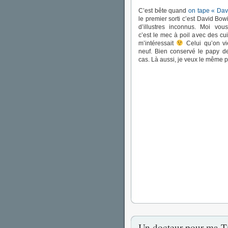
C’est bête quand
on tape « Dav
le premier sorti c’est David Bowi
d’illustres inconnus. Moi vo
c’est le mec à poil avec des cu
m’intéressait
Celui qu’on vi
neuf. Bien conservé le papy d
cas. Là aussi, je veux le même 
Un docteur pour ma Ti