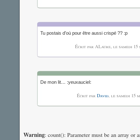
Tu postais d’où pour être aussi crispé ?? :p
Écrit par ALaure, le
samedi 15 
De mon lit… :yeuxauciel:
Écrit par
David
, le
samedi 15 m
Warning
: count(): Parameter must be an array or 