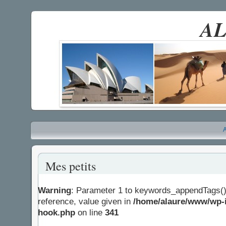
AL
A
Mes petits
Warning
: Parameter 1 to keywords_appendTags()
reference, value given in
/home/alaure/www/wp-i
hook.php
on line
341