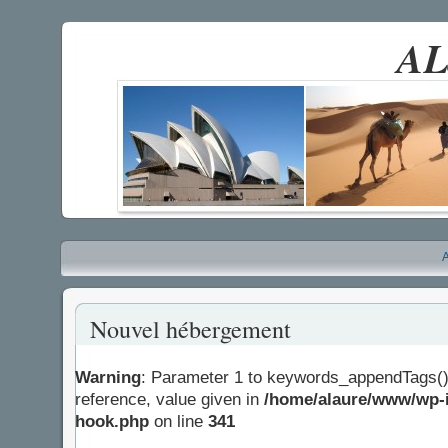
AL
A
Nouvel hébergement
Warning
: Parameter 1 to keywords_appendTags()
reference, value given in
/home/alaure/www/wp-i
hook.php
on line
341