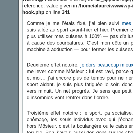
reference, value given in
/home/alaure/www/wp-i
hook.php
on line
341
Comme je me l’étais fixé, j’ai bien suivi
mes 
suis allée au sport avant-hier et hier. Premier e
plus utiliser mes cuisses à 100% — pas d’allu
à cause des courbatures. C’est mon côté un
machine à adduction — pour fermer les cuisses
Deuxième effet notoire,
je dors beaucoup mieu
me lever comme Môsieur : lui est ravi, parce que
et moi… j’ai encore plus de temps pour ne rien
sport aidant, je suis plus fatiguée le soir, don
vers minuit. Un net progrès. Je sens que petit
d’insomnies vont rentrer dans l’ordre.
Troisième effet notoire : le sport, ça socialis
chômage, les seuls individus avec qui j’écha
hors Môsieur, c’est la boulangère ou le caiss
terrible. Bon, j’avais aussi des gens sur les ch