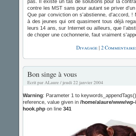
pas. Il existe un tas de solutions pour la contr
contre les MST sans pour autant se priver d’un p
Que par conviction on s’abstienne, d’accord, ! M
à des jeunes qui ont quasiment tous déjà rega
leurs 14 ans, sur Internet ou ailleurs, que l’ab
de choper une cochonnerie, faut vraiment s’app
|
Divagage
2 Commentaires
Bon singe à vous
Ecrit par ALaure / jeudi 22 janvier 2004
Warning
: Parameter 1 to keywords_appendTags()
reference, value given in
/home/alaure/www/wp-i
hook.php
on line
341