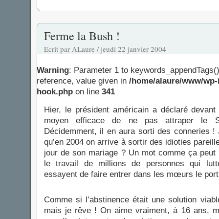
Ferme la Bush !
Ecrit par ALaure / jeudi 22 janvier 2004
Warning
: Parameter 1 to keywords_appendTags()
reference, value given in
/home/alaure/www/wp-i
hook.php
on line
341
Hier, le président américain a déclaré devan
moyen efficace de ne pas attraper le SI
Décidemment, il en aura sorti des conneries ! 
qu’en 2004 on arrive à sortir des idioties pareilles
jour de son mariage ? Un mot comme ça peut 
le travail de millions de personnes qui lut
essayent de faire entrer dans les mœurs le port 
Comme si l’abstinence était une solution viab
mais je rêve ! On aime vraiment, à 16 ans, 