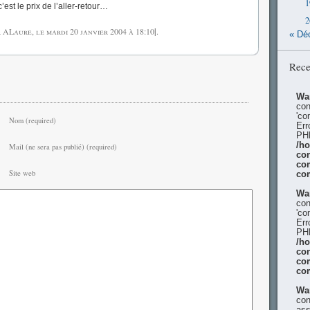
1
’est le prix de l’aller-retour…
2
r ALaure, le
mardi 20 janvier 2004
à 18:10
|
.
« Dé
Rece
Wa
con
'co
Nom (required)
Err
PHP
/h
Mail (ne sera pas publié) (required)
con
co
Site web
co
Wa
con
'co
Err
PHP
/h
con
co
co
Wa
con
ass