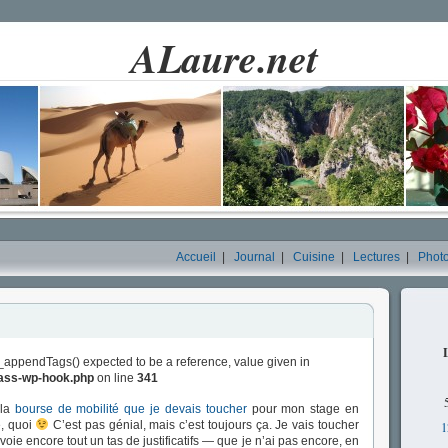
ALaure.net
Accueil
|
Journal
|
Cuisine
|
Lectures
|
Phot
_appendTags() expected to be a reference, value given in
lass-wp-hook.php
on line
341
 la
bourse de mobilité que je devais toucher
pour mon stage en
é, quoi
C’est pas génial, mais c’est toujours ça. Je vais toucher
1
oie encore tout un tas de justificatifs — que je n’ai pas encore, en