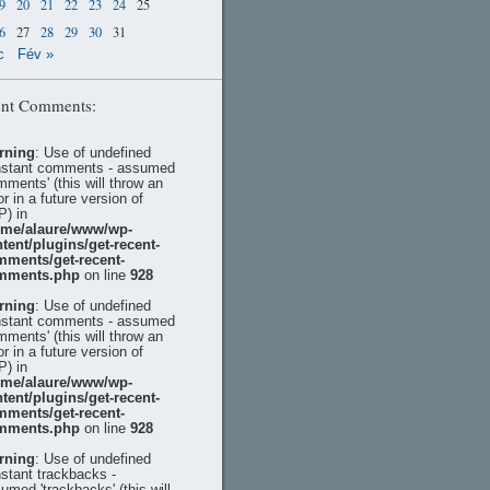
9
20
21
22
23
24
25
6
27
28
29
30
31
c
Fév »
nt Comments:
rning
: Use of undefined
stant comments - assumed
mments' (this will throw an
or in a future version of
) in
ome/alaure/www/wp-
tent/plugins/get-recent-
mments/get-recent-
mments.php
on line
928
rning
: Use of undefined
stant comments - assumed
mments' (this will throw an
or in a future version of
) in
ome/alaure/www/wp-
tent/plugins/get-recent-
mments/get-recent-
mments.php
on line
928
rning
: Use of undefined
stant trackbacks -
umed 'trackbacks' (this will