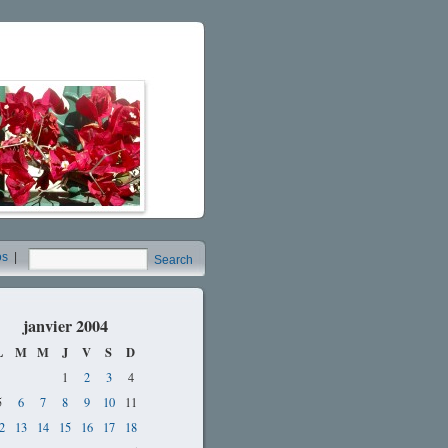
os
|
Search
janvier 2004
L
M
M
J
V
S
D
1
2
3
4
5
6
7
8
9
10
11
2
13
14
15
16
17
18