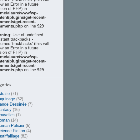
ow an Error in a future
sion of PHP) in
ome/alaure/www/wp-
tent/plugins/get-recent-
mments/get-recent-
mments.php
on line
929
rning
: Use of undefined
stant trackbacks -
umed 'trackbacks' (this will
ow an Error in a future
sion of PHP) in
ome/alaure/www/wp-
tent/plugins/get-recent-
mments/get-recent-
mments.php
on line
929
gories
tralie
(71)
uquinage
(52)
ande Dessinée
(7)
antasy
(16)
ouvelles
(1)
oman
(14)
oman Policier
(6)
cience-Fiction
(4)
stiffaillage
(82)