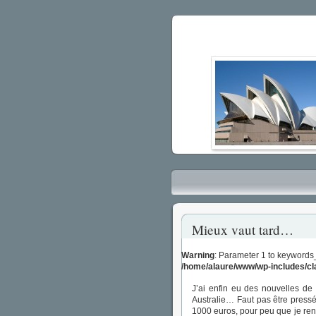
Mieux vaut tard…
Warning
: Parameter 1 to keywords
/home/alaure/www/wp-includes/c
J’ai enfin eu des nouvelles de
Australie… Faut pas être press
1000 euros, pour peu que je renv