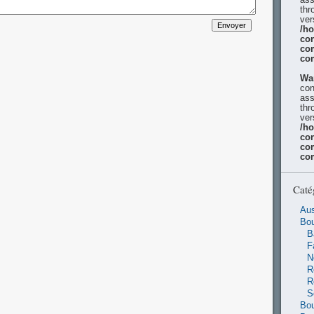
thr
ver
/h
con
co
co
Wa
con
ass
thr
ver
/h
con
co
co
Caté
Aus
Bo
B
F
N
R
R
S
Bou