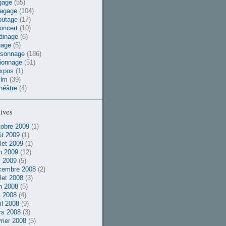
gage
(55)
vagage
(104)
outage
(17)
oncert
(10)
dinage
(6)
uage
(5)
rsonnage
(186)
ionnage
(51)
xpos
(1)
ilm
(39)
héâtre
(4)
ives
obre 2009
(1)
t 2009
(1)
llet 2009
(1)
n 2009
(12)
 2009
(5)
cembre 2008
(2)
llet 2008
(3)
n 2008
(5)
 2008
(4)
il 2008
(9)
rs 2008
(3)
rier 2008
(5)