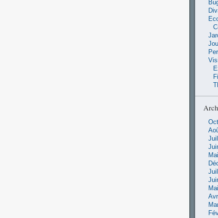
Bu
Di
Ec
C
Jar
Jo
Pe
Vis
E
F
T
Arch
Oct
Aoû
Jui
Jui
Mai
Dé
Jui
Jui
Mai
Avr
Ma
Fév