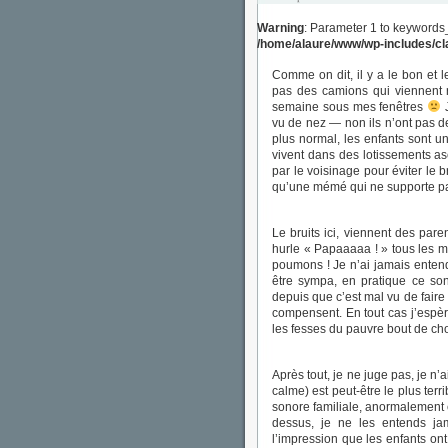
Warning
: Parameter 1 to keywords
/home/alaure/www/wp-includes/c
Comme on dit, il y a le bon et l
pas des camions qui viennent r
semaine sous mes fenêtres
J
vu de nez — non ils n’ont pas d
plus normal, les enfants sont 
vivent dans des lotissements ase
par le voisinage pour éviter le
qu’une mémé qui ne supporte pas
Le bruits ici, viennent des paren
hurle « Papaaaaa ! » tous les m
poumons ! Je n’ai jamais entendu 
être sympa, en pratique ce sont
depuis que c’est mal vu de faire
compensent. En tout cas j’espèr
les fesses du pauvre bout de cho
Après tout, je ne juge pas, je n’
calme) est peut-être le plus ter
sonore familiale, anormalement 
dessus, je ne les entends jam
l’impression que les enfants ont