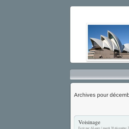
Archives pour décemb
Voisinage
Ecrit par ALaure / mardi 30 décembre 