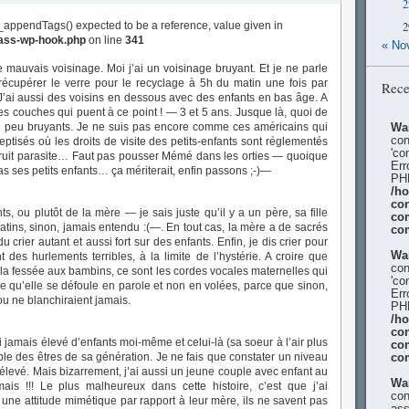
2
_appendTags() expected to be a reference, value given in
2
lass-wp-hook.php
on line
341
« No
e mauvais voisinage. Moi j’ai un voisinage bruyant. Et je ne parle
écupérer le verre pour le recyclage à 5h du matin une fois par
Rece
’ai aussi des voisins en dessous avec des enfants en bas âge. A
es couches qui puent à ce point ! — 3 et 5 ans. Jusque là, quoi de
un peu bruyants. Je ne suis pas encore comme ces américains qui
Wa
con
ptisés où les droits de visite des petits-enfants sont réglementés
'co
 bruit parasite… Faut pas pousser Mémé dans les orties — quoique
Err
 ses petits enfants… ça mériterait, enfin passons ;-)—
PHP
/h
con
ts, ou plutôt de la mère — je sais juste qu’il y a un père, sa fille
co
atins, sinon, jamais entendu :(—. En tout cas, la mère a de sacrés
co
crier autant et aussi fort sur des enfants. Enfin, je dis crier pour
Wa
 des hurlements terribles, à la limite de l’hystérie. A croire que
con
 la fessée aux bambins, ce sont les cordes vocales maternelles qui
'co
e qu’elle se défoule en parole et non en volées, parce que sinon,
Err
u ne blanchiraient jamais.
PHP
/h
con
ai jamais élevé d’enfants moi-même et celui-là (sa soeur à l’air plus
co
rible des êtres de sa génération. Je ne fais que constater un niveau
co
élevé. Mais bizarrement, j’ai aussi un jeune couple avec enfant au
Wa
ais !!! Le plus malheureux dans cette histoire, c’est que j’ai
con
 une attitude mimétique par rapport à leur mère, ils ne savent pas
ass