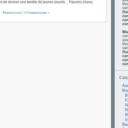
 fort de donner une famille de jeunes sourds… Pauvres choux.
thr
ver
/h
Personnage
|
1 Commentaire »
con
co
co
Wa
con
ass
thr
ver
/h
con
co
co
Caté
Aus
Bo
B
F
N
R
R
S
Bou