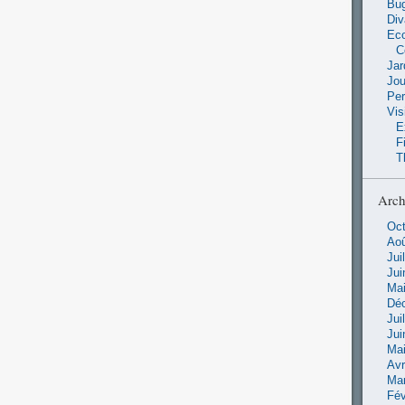
Bu
Di
Ec
C
Jar
Jo
Pe
Vis
E
F
T
Arch
Oct
Aoû
Jui
Jui
Mai
Dé
Jui
Jui
Mai
Avr
Ma
Fév