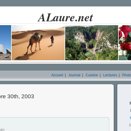
ALaure.net
Accueil
|
Journal
|
Cuisine
|
Lectures
|
Phot
re 30th, 2003
1
2003