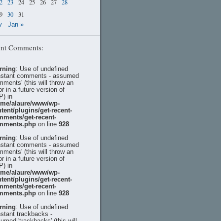
2
23
24
25
26
27
28
9
30
31
v
Jan »
nt Comments:
rning
: Use of undefined
stant comments - assumed
mments' (this will throw an
or in a future version of
) in
ome/alaure/www/wp-
tent/plugins/get-recent-
mments/get-recent-
mments.php
on line
928
rning
: Use of undefined
stant comments - assumed
mments' (this will throw an
or in a future version of
) in
ome/alaure/www/wp-
tent/plugins/get-recent-
mments/get-recent-
mments.php
on line
928
rning
: Use of undefined
stant trackbacks -
umed 'trackbacks' (this will