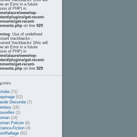
ow an Error in a future
sion of PHP) in
ome/alaure/www/wp-
tent/plugins/get-recent-
mments/get-recent-
mments.php
on line
929
rning
: Use of undefined
stant trackbacks -
umed 'trackbacks' (this will
ow an Error in a future
sion of PHP) in
ome/alaure/www/wp-
tent/plugins/get-recent-
mments/get-recent-
mments.php
on line
929
gories
tralie
(71)
uquinage
(52)
ande Dessinée
(7)
antasy
(16)
ouvelles
(1)
oman
(14)
oman Policier
(6)
cience-Fiction
(4)
stiffaillage
(82)