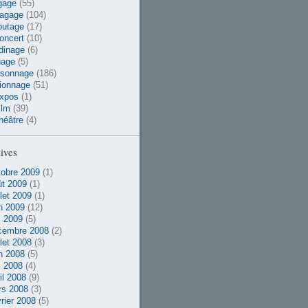
gage
(55)
vagage
(104)
outage
(17)
oncert
(10)
dinage
(6)
uage
(5)
rsonnage
(186)
ionnage
(51)
xpos
(1)
ilm
(39)
héâtre
(4)
ives
obre 2009
(1)
t 2009
(1)
llet 2009
(1)
n 2009
(12)
 2009
(5)
cembre 2008
(2)
llet 2008
(3)
n 2008
(5)
 2008
(4)
il 2008
(9)
rs 2008
(3)
rier 2008
(5)