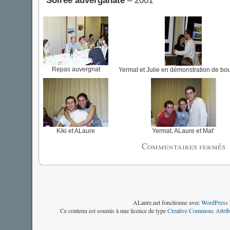
Soirée auverganate
– 2001
Repas auvergnat
Yermat et Julie en démonstration de b
Kiki et ALaure
Yermat, ALaure et Mat’
Commentaires fermés
s
S
œ
e
t
–
2
ALaure.net fonctionne avec
WordPress 
Ce contenu est soumis à une licence de type
Creative Commons Attrib