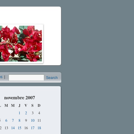
os
|
Search
novembre 2007
L
M
M
J
V
S
D
1
2
3
4
5
6
7
8
9
10
11
2
13
14
15
16
17
18