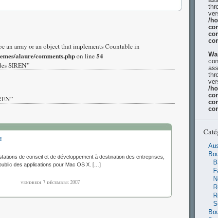
thr
ver
/h
con
co
co
be an array or an object that implements Countable in
Wa
hemes/alaure/comments.php
54
on line
con
 des SIREN”
ass
thr
ver
/h
con
IREN”
co
co
Caté
!
Aus
Bo
ations de conseil et de développement à destination des entreprises,
B
public des applications pour Mac OS X. […]
F
N
vendredi 7 décembre 2007
R
R
S
Bou