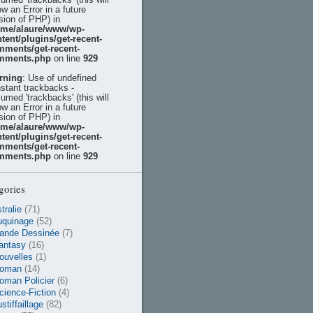
ow an Error in a future
sion of PHP) in
ome/alaure/www/wp-
tent/plugins/get-recent-
mments/get-recent-
mments.php
on line
929
rning
: Use of undefined
stant trackbacks -
umed 'trackbacks' (this will
ow an Error in a future
sion of PHP) in
ome/alaure/www/wp-
tent/plugins/get-recent-
mments/get-recent-
mments.php
on line
929
gories
tralie
(71)
uquinage
(52)
ande Dessinée
(7)
antasy
(16)
ouvelles
(1)
oman
(14)
oman Policier
(6)
cience-Fiction
(4)
stiffaillage
(82)