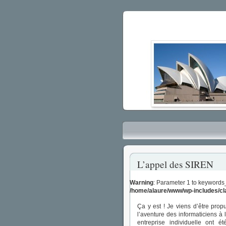
L’appel des SIREN
Warning
: Parameter 1 to keywords
/home/alaure/www/wp-includes/c
Ça y est ! Je viens d’être pro
l’aventure des informaticiens à
entreprise individuelle ont é