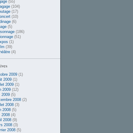
gage
(55)
vagage
(104)
outage
(17)
oncert
(10)
dinage
(6)
uage
(5)
rsonnage
(186)
ionnage
(51)
xpos
(1)
ilm
(39)
héâtre
(4)
ives
obre 2009
(1)
t 2009
(1)
llet 2009
(1)
n 2009
(12)
 2009
(5)
cembre 2008
(2)
llet 2008
(3)
n 2008
(5)
 2008
(4)
il 2008
(9)
rs 2008
(3)
rier 2008
(5)