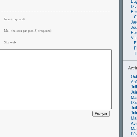
Bu
Di
Ec
C
Nom (required)
Jar
Jo
Mail (ne sera pas publié) (required)
Pe
Vis
Site web
E
F
T
Arch
Oct
Aoû
Jui
Jui
Mai
Dé
Jui
Jui
Mai
Avr
Ma
Fév