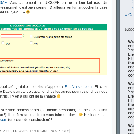
1
SAF
. Mais clairement, à l’URSSAF, on ne la leur fait pas. Un
fessionnel, c’est bien connu ! D’ailleurs, on lui fait cocher la case
2
nétiseur, etc… »
« Oc
Rece
Wa
con
'co
Err
PHP
/h
con
co
co
Wa
publicité gratuite : le site s’appelera
Fait-Maison.com
. Et c’est
con
 David s’arrête de travailler chez les autres pour rester chez nous
'co
Err
t fils, il y en a qui ont de la chance
PHP
/h
con
 site web professionnel (ou même personnel), d’une application
co
c !), il se fera un plaisir de vous faire un devis
N’hésitez pas,
co
.com
(en cours de construction) !
Wa
con
 ALaure, le
samedi 17 novembre 2007
à 23:06
|
.
ass