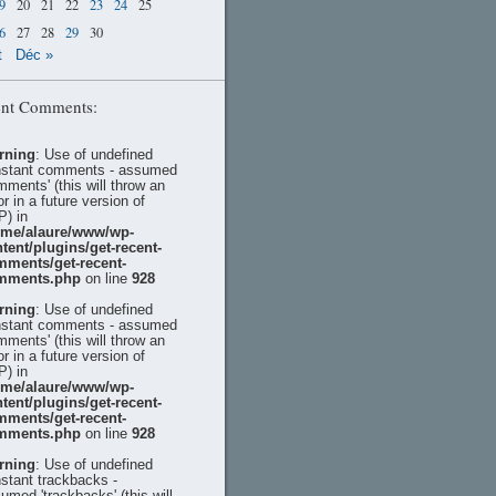
9
20
21
22
23
24
25
6
27
28
29
30
t
Déc »
nt Comments:
rning
: Use of undefined
stant comments - assumed
mments' (this will throw an
or in a future version of
) in
ome/alaure/www/wp-
tent/plugins/get-recent-
mments/get-recent-
mments.php
on line
928
rning
: Use of undefined
stant comments - assumed
mments' (this will throw an
or in a future version of
) in
ome/alaure/www/wp-
tent/plugins/get-recent-
mments/get-recent-
mments.php
on line
928
rning
: Use of undefined
stant trackbacks -
umed 'trackbacks' (this will