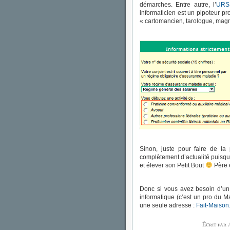
démarches. Entre autre, l’
URS
informaticien est un pipoteur pro
« cartomancien, tarologue, mag
Sinon, juste pour faire de la 
complètement d’actualité puisque
et élever son Petit Bout
Père e
Donc si vous avez besoin d’un
informatique (c’est un pro du Ma
une seule adresse :
Fait-Maison
Écrit par