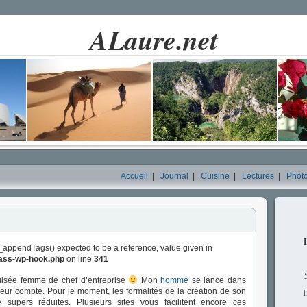
ALaure.net
Accueil
|
Journal
|
Cuisine
|
Lectures
|
Phot
_appendTags() expected to be a reference, value given in
lass-wp-hook.php
on line
341
pulsée femme de chef d’entreprise
Mon
homme
se lance dans
 leur compte. Pour le moment, les formalités de la création de son
1
té supers réduites. Plusieurs sites vous facilitent encore ces