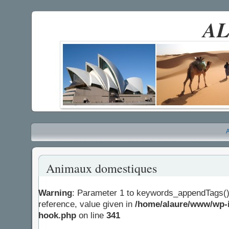
AL
A
Animaux domestiques
Warning
: Parameter 1 to keywords_appendTags()
reference, value given in
/home/alaure/www/wp-i
hook.php
on line
341