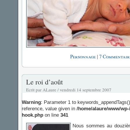
|
Personnage
7 Commentair
Le roi d’août
Ecrit par ALaure / vendredi 14 septembre 2007
Warning
: Parameter 1 to keywords_appendTags()
reference, value given in
/home/alaure/www/wp-i
hook.php
on line
341
Nous sommes au douzième